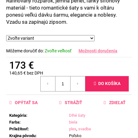
Rafinovaný rozparok, jemná perleť, ľahký šifónový
materiál - tieto romantické šaty s vami k oltáru
ponesú veľkú dávku šarmu, elegancie a noblesy.
Vzadu sa zapínajú zipsom.
Môžeme doručiť do:
Zvoľte veľkosť
Možnosti doručenia
173 €
140,65 € bez DPH
Jednotková
DO KOŠÍKA
cena:
OPÝTAŤ SA
STRÁŽIŤ
ZDIEĽAŤ
Kategória
:
Dlhé šaty
Farba
:
biela
Príležitosť
:
ples
,
svadba
Krajina pôvodu
:
Poľsko