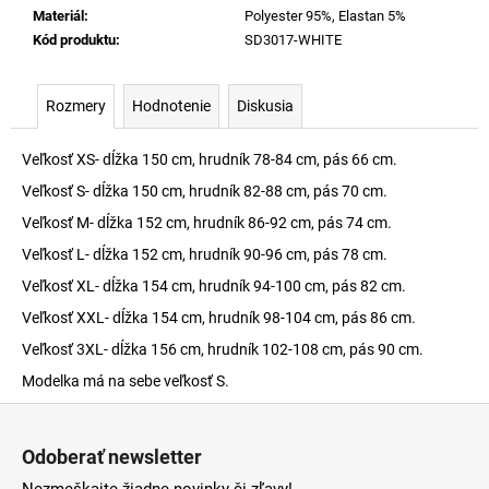
Materiál
:
Polyester 95%, Elastan 5%
Kód produktu
:
SD3017-WHITE
Rozmery
Hodnotenie
Diskusia
Veľkosť XS- dĺžka 150 cm, hrudník 78-84 cm, pás 66 cm.
Veľkosť S- dĺžka 150 cm, hrudník 82-88 cm, pás 70 cm.
Veľkosť M- dĺžka 152 cm, hrudník 86-92 cm, pás 74 cm.
Veľkosť L- dĺžka 152 cm, hrudník 90-96 cm, pás 78 cm.
Veľkosť XL- dĺžka 154 cm, hrudník 94-100 cm, pás 82 cm.
Veľkosť XXL- dĺžka 154 cm, hrudník 98-104 cm, pás 86 cm.
Veľkosť 3XL- dĺžka 156 cm, hrudník 102-108 cm, pás 90 cm.
Modelka má na sebe veľkosť S.
Z
á
Odoberať newsletter
p
Nezmeškajte žiadne novinky či zľavy!