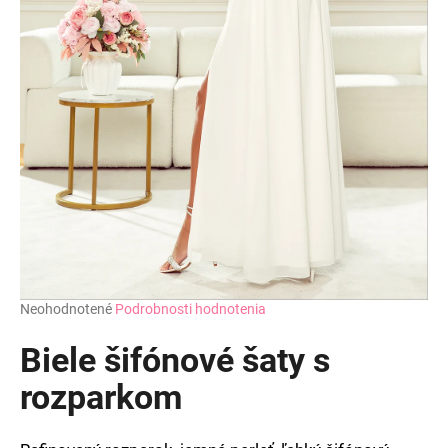
Priemerné
Neohodnotené
Podrobnosti hodnotenia
hodnotenie
produktu
Biele šifónové šaty s
je
0,0
rozparkom
z
5
hviezdičiek.