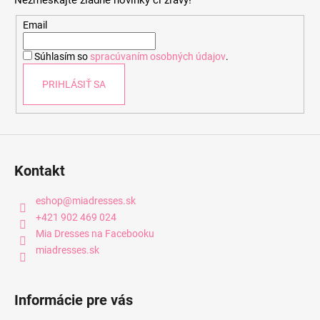
ä
t
Email
i
Súhlasím so
spracúvaním osobných údajov
.
e
PRIHLÁSIŤ SA
Kontakt
eshop
@
miadresses.sk
+421 902 469 024
Mia Dresses na Facebooku
miadresses.sk
Informácie pre vás