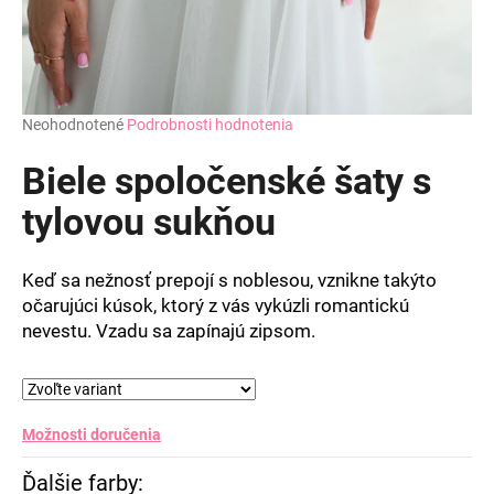
Priemerné
Neohodnotené
Podrobnosti hodnotenia
hodnotenie
produktu
Biele spoločenské šaty s
je
0,0
tylovou sukňou
z
5
hviezdičiek.
Keď sa nežnosť prepojí s noblesou, vznikne takýto
očarujúci kúsok, ktorý z vás vykúzli romantickú
nevestu. Vzadu sa zapínajú zipsom.
Možnosti doručenia