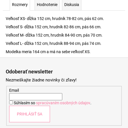
Rozmery
Hodnotenie
Diskusia
Veľkosť XS- dĺžka 152 cm, hrudník 78-82 cm, pás 62 cm.
Veľkosť S- dĺžka 152 cm, hrudník 82-86 cm, pás 66 cm.
Veľkosť M- dĺžka 152 cm, hrudník 84-90 cm, pás 70 cm.
Veľkosť L- dĺžka 152 cm, hrudník 88-94 cm, pás 74 cm.
Modelka meria 164 cm a má na sebe veľkosť XS.
Z
á
Odoberať newsletter
p
Nezmeškajte žiadne novinky či zľavy!
ä
t
Email
i
Súhlasím so
spracúvaním osobných údajov
.
e
PRIHLÁSIŤ SA