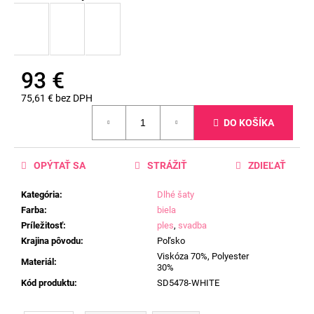
93 €
75,61 € bez DPH
Jednotková
DO KOŠÍKA
cena:
OPÝTAŤ SA
STRÁŽIŤ
ZDIEĽAŤ
Kategória
:
Dlhé šaty
Farba
:
biela
Príležitosť
:
ples
,
svadba
Krajina pôvodu
:
Poľsko
Viskóza 70%, Polyester
Materiál
:
30%
Kód produktu
:
SD5478-WHITE