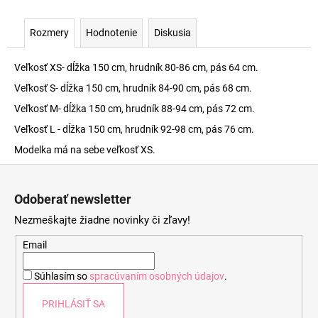
Rozmery
Hodnotenie
Diskusia
Veľkosť XS- dĺžka 150 cm, hrudník 80-86 cm, pás 64 cm.
Veľkosť S- dĺžka 150 cm, hrudník 84-90 cm, pás 68 cm.
Veľkosť M- dĺžka 150 cm, hrudník 88-94 cm, pás 72 cm.
Veľkosť L - dĺžka 150 cm, hrudník 92-98 cm, pás 76 cm.
Modelka má na sebe veľkosť XS.
Z
á
Odoberať newsletter
p
Nezmeškajte žiadne novinky či zľavy!
ä
t
Email
i
Súhlasím so
spracúvaním osobných údajov
.
e
PRIHLÁSIŤ SA