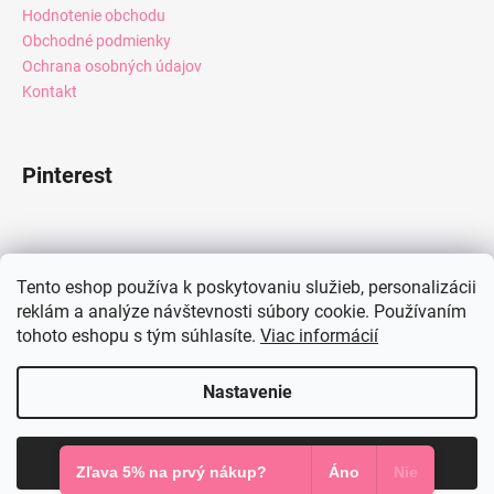
Hodnotenie obchodu
Obchodné podmienky
Ochrana osobných údajov
Kontakt
Pinterest
Facebook
Tento eshop používa k poskytovaniu služieb, personalizácii
reklám a analýze návštevnosti súbory cookie. Používaním
tohoto eshopu s tým súhlasíte.
Viac informácií
Instagram
Nastavenie
Vytvoril Shoptet
Súhlasím
Copyright 2026
Mia Dresses
. Všetky práva vyhradené.
Zľava 5% na prvý nákup?
Áno
Nie