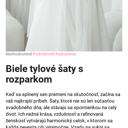
Priemerné
Neohodnotené
Podrobnosti hodnotenia
hodnotenie
produktu
Biele tylové šaty s
je
0,0
rozparkom
z
5
hviezdičiek.
Keď sa splnený sen premení na skutočnosť, začína sa
váš najkrajší príbeh. Šaty, ktoré nie sú len súčasťou
svadobného dňa, ale stávajú sa spomienkou na celý
život. Ich nežná krása, vzdušnosť a rafinovaná
ženskosť vytvárajú harmonický celok, v ktorom sa
každá nevesta cíti výnimočne. Vzadu na sukni sa