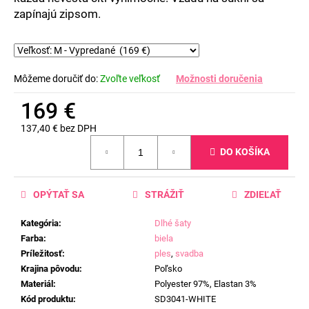
zapínajú zipsom.
Môžeme doručiť do:
Zvoľte veľkosť
Možnosti doručenia
169 €
137,40 € bez DPH
Jednotková
DO KOŠÍKA
cena:
OPÝTAŤ SA
STRÁŽIŤ
ZDIEĽAŤ
Kategória
:
Dlhé šaty
Farba
:
biela
Príležitosť
:
ples
,
svadba
Krajina pôvodu
:
Poľsko
Materiál
:
Polyester 97%, Elastan 3%
Kód produktu
:
SD3041-WHITE