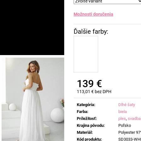
Možnosti doručenia
139 €
113,01 € bez DPH
Jednotková
cena:
Kategória
:
Dlhé šaty
Farba
:
biela
Príležitosť
:
ples
,
svadba
Krajina pôvodu
:
Poľsko
Materiál
:
Polyester 97
Kód produktu
:
SD3033-WH