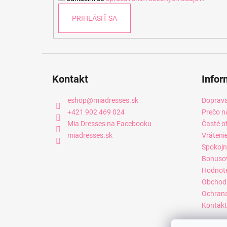
e
PRIHLÁSIŤ SA
Kontakt
Infor
eshop
@
miadresses.sk
Doprava
+421 902 469 024
Prečo n
Mia Dresses na Facebooku
Časté o
miadresses.sk
Vráteni
Spokojn
Bonuso
Hodnot
Obchod
Ochrana
Kontakt