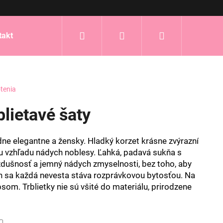
Hľadať
Prihlásenie
Nákupný
takt
košík
tenia
blietavé šaty
ne elegantne a žensky. Hladký korzet krásne zvýrazní
 vzhľadu nádych noblesy. Ľahká, padavá sukňa s
ušnosť a jemný nádych zmyselnosti, bez toho, aby
ich sa každá nevesta stáva rozprávkovou bytosťou. Na
ipsom.
Trblietky nie sú všité do materiálu, prirodzene