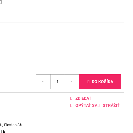
DO KOŠÍKA
ZDIEĽAŤ
OPÝTAŤ SA
STRÁŽIŤ
%, Elastan 3%
ITE