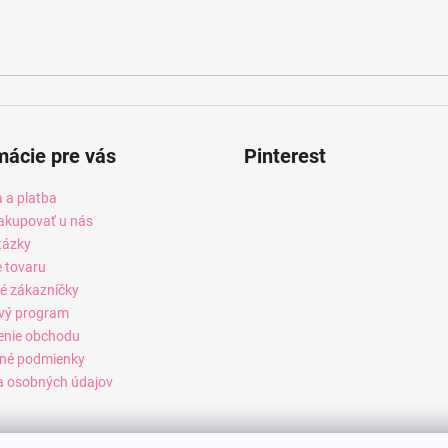
mácie pre vás
Pinterest
 a platba
akupovať u nás
tázky
e tovaru
é zákazníčky
vý program
enie obchodu
né podmienky
 osobných údajov