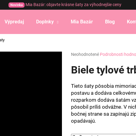
Mia Bazár: objavte krásne šaty za výhodnejšie ceny
Novinka
Výpredaj
Doplnky
Mia Bazár
Blog
Kon
Čo potrebujete nájsť?
aty
Priemerné
Neohodnotené
Podrobnosti hodno
HĽADAŤ
hodnotenie
produktu
Biele tylové tr
je
0,0
Odporúčame
z
Tieto šaty pôsobia mimoriad
5
postavu a dodáva celkovému
hviezdičiek.
rozparkom dodáva šatám vzd
pôsobil príliš odvážne. V n
bočnej strane sa zapínajú z
opadávajú.