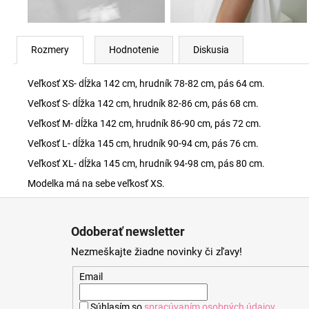
Rozmery
Hodnotenie
Diskusia
Veľkosť XS- dĺžka 142 cm, hrudník 78-82 cm, pás 64 cm.
Veľkosť S- dĺžka 142 cm, hrudník 82-86 cm, pás 68 cm.
Veľkosť M- dĺžka 142 cm, hrudník 86-90 cm, pás 72 cm.
Veľkosť L- dĺžka 145 cm, hrudník 90-94 cm, pás 76 cm.
Veľkosť XL- dĺžka 145 cm, hrudník 94-98 cm, pás 80 cm.
Modelka má na sebe veľkosť XS.
Z
á
Odoberať newsletter
p
Nezmeškajte žiadne novinky či zľavy!
ä
t
Email
i
Súhlasím so
spracúvaním osobných údajov
.