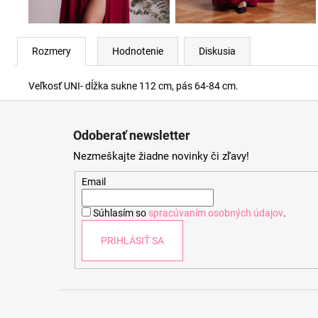
Rozmery
Hodnotenie
Diskusia
Veľkosť UNI- dĺžka sukne 112 cm, pás 64-84 cm.
Z
á
Odoberať newsletter
p
Nezmeškajte žiadne novinky či zľavy!
ä
t
Email
i
Súhlasím so
spracúvaním osobných údajov
.
e
PRIHLÁSIŤ SA