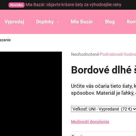
Mia Bazár: objavte krásne šaty za výhodnejšie ceny
Novinka
Výpredaj
Doplnky
Mia Bazár
Blog
Kon
Čo potrebujete nájsť?
iazanie
Priemerné
Neohodnotené
Podrobnosti hodno
HĽADAŤ
hodnotenie
produktu
Bordové dlhé 
je
0,0
Odporúčame
z
Určite vás očaria tieto šaty,
5
spôsobov. Materiál je ľahký, 
hviezdičiek.
Možnosti doručenia