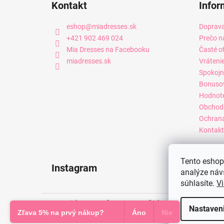
Kontakt
Infor
eshop
@
miadresses.sk
Doprava
+421 902 469 024
Prečo n
Mia Dresses na Facebooku
Časté o
miadresses.sk
Vráteni
Spokojn
Bonuso
Hodnot
Obchod
Ochrana
Kontakt
Tento eshop 
Instagram
analýze náv
súhlasíte.
Vi
Copyright 2026
Mia Dresses
. Všetky práva vyhradené.
Nastaven
Zľava 5% na prvý nákup?
Áno
Nie