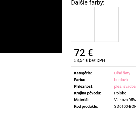
72 €
58,54 € bez DPH
Jednotková
cena:
Kategória
:
Dlhé šaty
Farba
:
bordová
Príležitosť
:
ples
,
svadba
Krajina pôvodu
:
Poľsko
Materiál
:
Viskóza 95%
Kód produktu
:
SD6100-BO