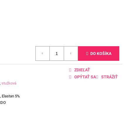
DO KOŠÍKA
ZDIEĽAŤ
OPÝTAŤ SA
STRÁŽIŤ
,
stužková
, Elastan 5%
RDO