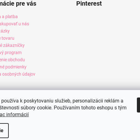
mácie pre vás
Pinterest
 a platba
akupovať u nás
tázky
e tovaru
é zákazníčky
vý program
enie obchodu
né podmienky
 osobných údajov
používa k poskytovaniu služieb, personalizácii reklám a
števnosti súbory cookie. Používaním tohoto eshopu s tým
ac informácií
ie