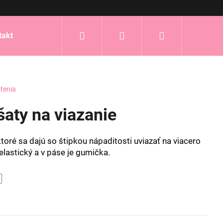
Hľadať
Prihlásenie
Nákupný
takt
košík
tenia
šaty na viazanie
 ktoré sa dajú so štipkou nápaditosti uviazať na viacero
elastický a v páse je gumička.