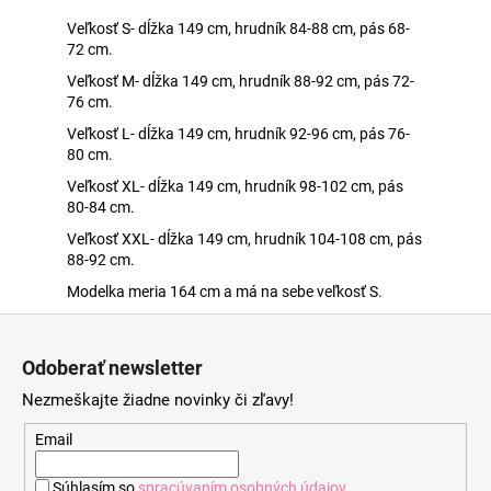
Veľkosť S- dĺžka 149 cm, hrudník 84-88 cm, pás 68-
72 cm.
Veľkosť M- dĺžka 149 cm, hrudník 88-92 cm, pás 72-
76 cm.
Veľkosť L- dĺžka 149 cm, hrudník 92-96 cm, pás 76-
80 cm.
Veľkosť XL- dĺžka 149 cm, hrudník 98-102 cm, pás
80-84 cm.
Veľkosť XXL- dĺžka 149 cm, hrudník 104-108 cm, pás
88-92 cm.
Modelka meria 164 cm a má na sebe veľkosť S.
Z
á
Odoberať newsletter
p
Nezmeškajte žiadne novinky či zľavy!
ä
t
Email
i
Súhlasím so
spracúvaním osobných údajov
.