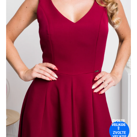
ZVOĽTE
VEĽKOS
Ť
ZVOĽTE
VEĽKOS