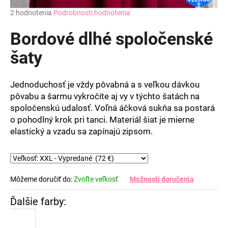
Ť
Priemerné
2 hodnotenia
Podrobnosti hodnotenia
hodnotenie
produktu
Bordové dlhé spoločenské
je
4,0
šaty
z
5
hviezdičiek.
Jednoduchosť je vždy pôvabná a s veľkou dávkou
pôvabu a šarmu vykročíte aj vy v týchto šatách na
spoločenskú udalosť. Voľná áčková sukňa sa postará
o pohodlný krok pri tanci. Materiál šiat je mierne
elastický a vzadu sa zapínajú zipsom.
Môžeme doručiť do:
Zvoľte veľkosť
Možnosti doručenia