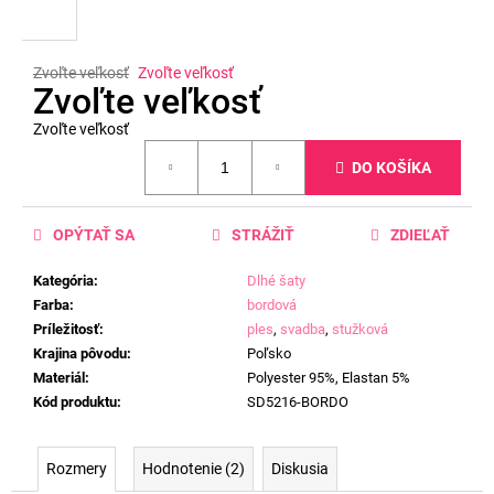
Zvoľte veľkosť
Zvoľte veľkosť
Zvoľte veľkosť
Zvoľte veľkosť
Jednotková
DO KOŠÍKA
cena:
OPÝTAŤ SA
STRÁŽIŤ
ZDIEĽAŤ
Kategória
:
Dlhé šaty
Farba
:
bordová
Príležitosť
:
ples
,
svadba
,
stužková
Krajina pôvodu
:
Poľsko
Materiál
:
Polyester 95%, Elastan 5%
Kód produktu
:
SD5216-BORDO
Rozmery
Hodnotenie (2)
Diskusia