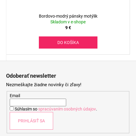
Bordovo-modrý pánsky motýlik
Skladom v e-shope
9 €
DO KOŠÍKA
Z
á
Odoberať newsletter
p
Nezmeškajte žiadne novinky či zľavy!
ä
t
Email
i
Súhlasím so
spracúvaním osobných údajov
.
e
PRIHLÁSIŤ SA