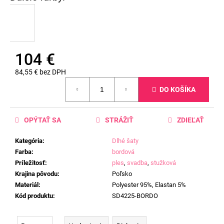
104 €
84,55 € bez DPH
Jednotková
DO KOŠÍKA
cena:
OPÝTAŤ SA
STRÁŽIŤ
ZDIEĽAŤ
Kategória
:
Dlhé šaty
Farba
:
bordová
Príležitosť
:
ples
,
svadba
,
stužková
Krajina pôvodu
:
Poľsko
Materiál
:
Polyester 95%, Elastan 5%
Kód produktu
:
SD4225-BORDO