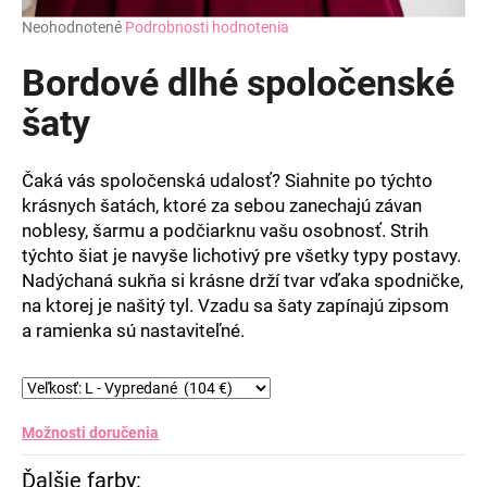
Priemerné
Neohodnotené
Podrobnosti hodnotenia
hodnotenie
produktu
Bordové dlhé spoločenské
je
0,0
šaty
z
5
hviezdičiek.
Čaká vás spoločenská udalosť? Siahnite po týchto
krásnych šatách, ktoré za sebou zanechajú závan
noblesy, šarmu a podčiarknu vašu osobnosť. Strih
týchto šiat je navyše lichotivý pre všetky typy postavy.
Nadýchaná sukňa si krásne drží tvar vďaka spodničke,
na ktorej je našitý tyl. Vzadu sa šaty zapínajú zipsom
a ramienka sú nastaviteľné.
Možnosti doručenia