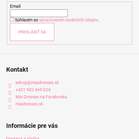
t
Email
i
Súhlasím so
spracúvaním osobných údajov
.
e
PRIHLÁSIŤ SA
Kontakt
eshop
@
miadresses.sk
+421 902 469 024
Mia Dresses na Facebooku
miadresses.sk
Informácie pre vás
Doprava a platba