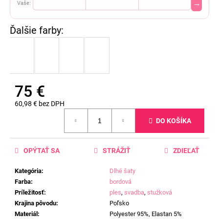
→
Vaše:
75 €
60,98 € bez DPH
Jednotková
DO KOŠÍKA
cena:
OPÝTAŤ SA
STRÁŽIŤ
ZDIEĽAŤ
Kategória
:
Dlhé šaty
Farba
:
bordová
Príležitosť
:
ples
,
svadba
,
stužková
Krajina pôvodu
:
Poľsko
Materiál
:
Polyester 95%, Elastan 5%