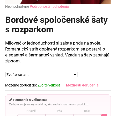
Priemerné
Neohodnotené
Podrobnosti hodnotenia
hodnotenie
produktu
Bordové spoločenské šaty
je
0,0
s rozparkom
z
5
hviezdičiek.
Milovníčky jednoduchosti si zaiste prídu na svoje.
Romantický strih doplnený rozparkom sa postará o
elegantný a šarmantný vzhľad. Vzadu sa šaty zapínajú
zipsom.
Môžeme doručiť do:
Zvoľte veľkosť
Možnosti doručenia
📏 Pomocník s veľkosťou
Zadajte svoje miery a uvidíte, ako sedia k rozmerom produktu.
Hrudník
Pás
Boky