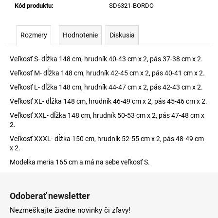
Kód produktu
:
SD6321-BORDO
Rozmery
Hodnotenie
Diskusia
Veľkosť S- dĺžka 148 cm, hrudník 40-43 cm x 2, pás 37-38 cm x 2.
Veľkosť M- dĺžka 148 cm, hrudník 42-45 cm x 2, pás 40-41 cm x 2.
Veľkosť L- dĺžka 148 cm, hrudník 44-47 cm x 2, pás 42-43 cm x 2.
Veľkosť XL- dĺžka 148 cm, hrudník 46-49 cm x 2, pás 45-46 cm x 2.
Veľkosť XXL- dĺžka 148 cm, hrudník 50-53 cm x 2, pás 47-48 cm x
2.
Veľkosť XXXL- dĺžka 150 cm, hrudník 52-55 cm x 2, pás 48-49 cm
x 2.
Modelka meria 165 cm a má na sebe veľkosť S.
Z
á
Odoberať newsletter
p
Nezmeškajte žiadne novinky či zľavy!
ä