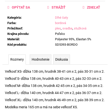
OPÝTAŤ SA
STRÁŽIŤ
ZDIEĽAŤ
Kategória
:
Dlhé šaty
Farba
:
bordová
Príležitosť
:
ples
,
svadba
,
stužková
Krajina pôvodu
:
Poľsko
Materiál
:
Polyester 95%, Elastan 5%
Kód produktu
:
SD5393-BORDO
Rozmery
Hodnotenie
Diskusia
Veľkosť XS- dĺžka 138 cm, hrudník 38-41 cm x 2, pás 30-31 cm x 2.
Veľkosť S- dĺžka 138 cm, hrudník 40-43 cm x 2, pás 32-33 cm x 2.
Veľkosť M- dĺžka 138 cm, hrudník 42-45 cm x 2, pás 34-35 cm x 2.
Veľkosť L- dĺžka 140 cm, hrudník 44-47 cm x 2, pás 36-37 cm x 2.
Veľkosť XL- dĺžka 140 cm, hrudník 46-49 cm x 2, pás 38-39 cm x 2.
Modelka meria 165 cm a má na sebe veľkosť XS.