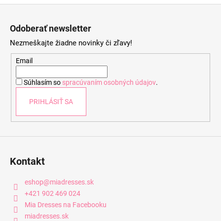
Z
á
Odoberať newsletter
p
Nezmeškajte žiadne novinky či zľavy!
ä
t
Email
i
Súhlasím so
spracúvaním osobných údajov
.
e
PRIHLÁSIŤ SA
Kontakt
eshop
@
miadresses.sk
+421 902 469 024
Mia Dresses na Facebooku
miadresses.sk