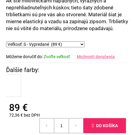
Ak ste milovníčkami nápadných, výrazných a
neprehliadnuteľných kúskov, tieto šaty zdobené
trblietkami sú pre vás ako stvorené. Materiál šiat je
mierne elastický a vzadu sa zapínajú zipsom. Trblietky
nie sú všité do materiálu, prirodzene opadávajú.
Môžeme doručiť do:
Zvoľte veľkosť
Možnosti doručenia
89 €
72,36 € bez DPH
Jednotková
DO KOŠÍKA
cena: