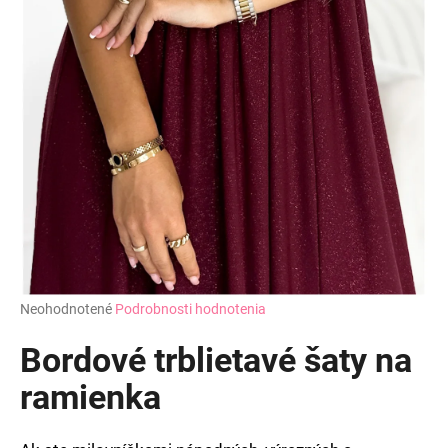
Priemerné
Neohodnotené
Podrobnosti hodnotenia
hodnotenie
produktu
Bordové trblietavé šaty na
je
0,0
ramienka
z
5
hviezdičiek.