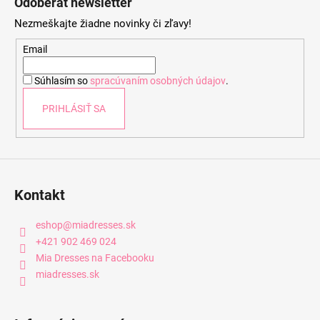
Odoberať newsletter
p
Nezmeškajte žiadne novinky či zľavy!
ä
t
Email
i
Súhlasím so
spracúvaním osobných údajov
.
e
PRIHLÁSIŤ SA
Kontakt
eshop
@
miadresses.sk
+421 902 469 024
Mia Dresses na Facebooku
miadresses.sk