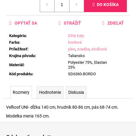
DO KOŠÍKA
cena:
OPÝTAŤ SA
STRÁŽIŤ
ZDIEĽAŤ
Kategória
:
Dlhé šaty
Farba
:
bordová
Príležitosť
:
ples
,
svadba
,
stužková
Krajina pôvodu
:
Taliansko
Polyester 75%, Elastan
Materiál
:
25%
Kód produktu
:
SD6360-BORDO
Rozmery
Hodnotenie
Diskusia
Veľkosť UNI- dĺžka 140 cm, hrudník 80-86 cm, pás 68-74 cm.
Modelka meria 165 cm.
Z
á