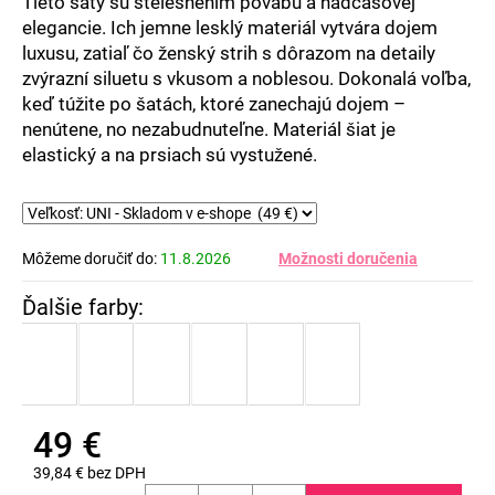
Tieto šaty sú stelesnením pôvabu a nadčasovej
elegancie. Ich jemne lesklý materiál vytvára dojem
luxusu, zatiaľ čo ženský strih s dôrazom na detaily
zvýrazní siluetu s vkusom a noblesou. Dokonalá voľba,
keď túžite po šatách, ktoré zanechajú dojem –
nenútene, no nezabudnuteľne. Materiál šiat je
elastický a na prsiach sú vystužené.
Môžeme doručiť do:
11.8.2026
Možnosti doručenia
49 €
39,84 € bez DPH
Jednotková