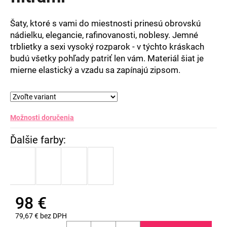
5
hviezdičiek.
Šaty, ktoré s vami do miestnosti prinesú obrovskú
nádielku, elegancie, rafinovanosti, noblesy. Jemné
trblietky a sexi vysoký rozparok - v týchto kráskach
budú všetky pohľady patriť len vám. Materiál šiat je
mierne elastický a vzadu sa zapínajú zipsom.
Možnosti doručenia
98 €
79,67 € bez DPH
Jednotková