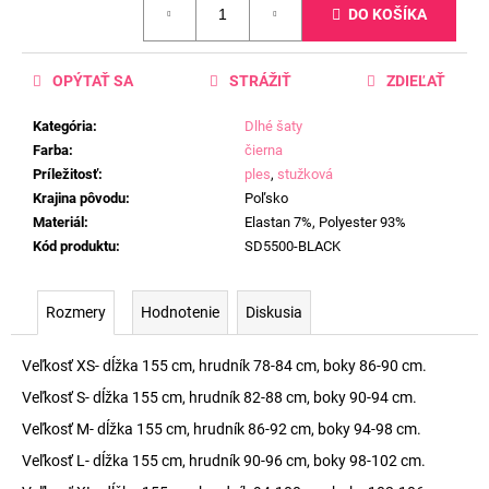
DO KOŠÍKA
cena:
OPÝTAŤ SA
STRÁŽIŤ
ZDIEĽAŤ
Kategória
:
Dlhé šaty
Farba
:
čierna
Príležitosť
:
ples
,
stužková
Krajina pôvodu
:
Poľsko
Materiál
:
Elastan 7%, Polyester 93%
Kód produktu
:
SD5500-BLACK
Rozmery
Hodnotenie
Diskusia
Veľkosť XS- dĺžka 155 cm, hrudník 78-84 cm, boky 86-90 cm.
Veľkosť S- dĺžka 155 cm, hrudník 82-88 cm, boky 90-94 cm.
Veľkosť M- dĺžka 155 cm, hrudník 86-92 cm, boky 94-98 cm.
Veľkosť L- dĺžka 155 cm, hrudník 90-96 cm, boky 98-102 cm.