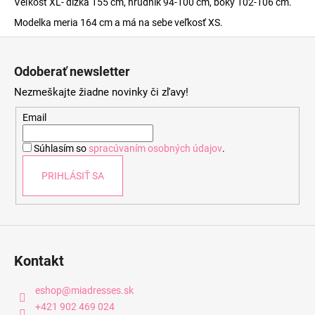
Veľkosť XL- dĺžka 155 cm, hrudník 94-100 cm, boky 102-106 cm.
Modelka meria 164 cm a má na sebe veľkosť XS.
Z
á
Odoberať newsletter
p
Nezmeškajte žiadne novinky či zľavy!
ä
t
Email
i
Súhlasím so
spracúvaním osobných údajov
.
e
PRIHLÁSIŤ SA
Kontakt
eshop
@
miadresses.sk
+421 902 469 024