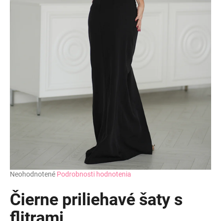
Priemerné
Neohodnotené
Podrobnosti hodnotenia
hodnotenie
produktu
Čierne priliehavé šaty s
je
0,0
flitrami
z