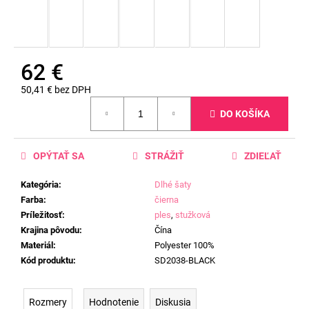
62 €
50,41 € bez DPH
Jednotková
DO KOŠÍKA
cena:
OPÝTAŤ SA
STRÁŽIŤ
ZDIEĽAŤ
Kategória
:
Dlhé šaty
Farba
:
čierna
Príležitosť
:
ples
,
stužková
Krajina pôvodu
:
Čína
Materiál
:
Polyester 100%
Kód produktu
:
SD2038-BLACK
Rozmery
Hodnotenie
Diskusia