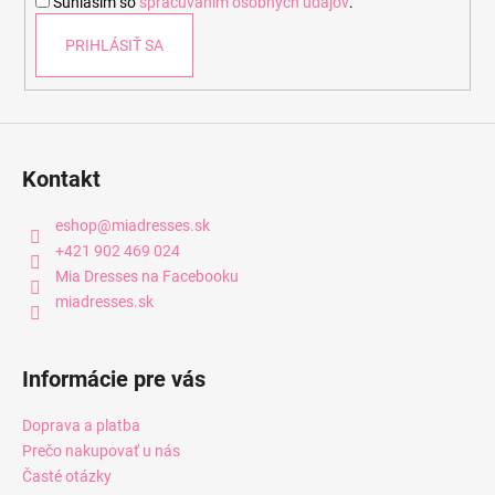
Súhlasím so
spracúvaním osobných údajov
.
e
PRIHLÁSIŤ SA
Kontakt
eshop
@
miadresses.sk
+421 902 469 024
Mia Dresses na Facebooku
miadresses.sk
Informácie pre vás
Doprava a platba
Prečo nakupovať u nás
Časté otázky