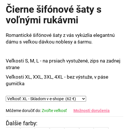
produktu
Čierne šifónové šaty s
je
0,0
voľnými rukávmi
z
5
hviezdičiek.
Romantické šifónové šaty z vás vykúzlia elegantnú
dámu s veľkou dávkou noblesy a šarmu.
Veľkosti S, M, L - na prsiach vystužené, zips na zadnej
strane
Veľkosti XL, XXL, 3XL, 4XL - bez výstuže, v páse
gumička
Môžeme doručiť do:
Zvoľte veľkosť
Možnosti doručenia