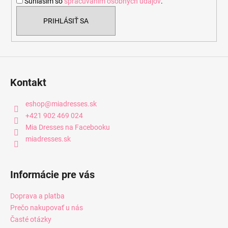
Súhlasím so
spracúvaním osobných údajov
.
e
PRIHLÁSIŤ SA
Kontakt
eshop
@
miadresses.sk
+421 902 469 024
Mia Dresses na Facebooku
miadresses.sk
Informácie pre vás
Doprava a platba
Prečo nakupovať u nás
Časté otázky