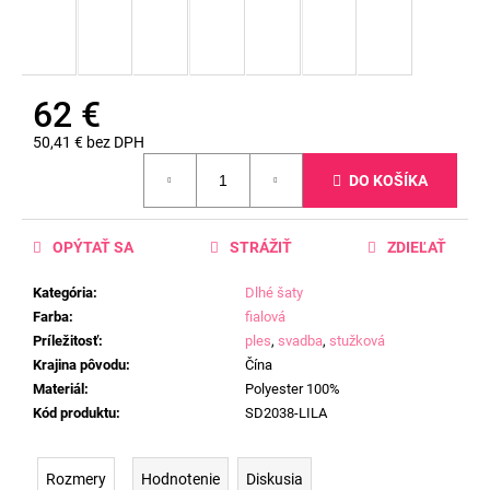
62 €
50,41 € bez DPH
Jednotková
DO KOŠÍKA
cena:
OPÝTAŤ SA
STRÁŽIŤ
ZDIEĽAŤ
Kategória
:
Dlhé šaty
Farba
:
fialová
Príležitosť
:
ples
,
svadba
,
stužková
Krajina pôvodu
:
Čína
Materiál
:
Polyester 100%
Kód produktu
:
SD2038-LILA
Rozmery
Hodnotenie
Diskusia