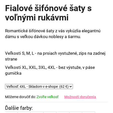
produktu
Fialové šifónové šaty s
je
0,0
voľnými rukávmi
z
5
hviezdičiek.
Romantické šifónové šaty z vás vykúzlia elegantnú
dámu s veľkou dávkou noblesy a šarmu.
Veľkosti S, M, L - na prsiach vystužené, zips na zadnej
strane
Veľkosti XL, XXL, 3XL, 4XL - bez výstuže, v páse
gumička
Môžeme doručiť do:
Zvoľte veľkosť
Možnosti doručenia