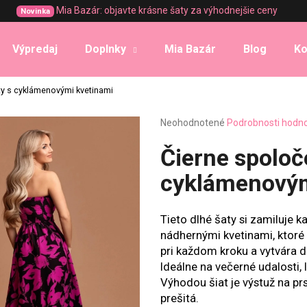
Mia Bazár: objavte krásne šaty za výhodnejšie ceny
Novinka
Výpredaj
Doplnky
Mia Bazár
Blog
Ko
Čo potrebujete nájsť?
ty s cyklámenovými kvetinami
Priemerné
Neohodnotené
Podrobnosti hodn
HĽADAŤ
hodnotenie
produktu
Čierne spoloč
je
0,0
cyklámenovým
Odporúčame
z
5
hviezdičiek.
Tieto dlhé šaty si zamiluje k
nádhernými kvetinami, ktoré
pri každom kroku a vytvára 
Ideálne na večerné udalosti, l
Výhodou šiat je výstuž na prs
prešitá.