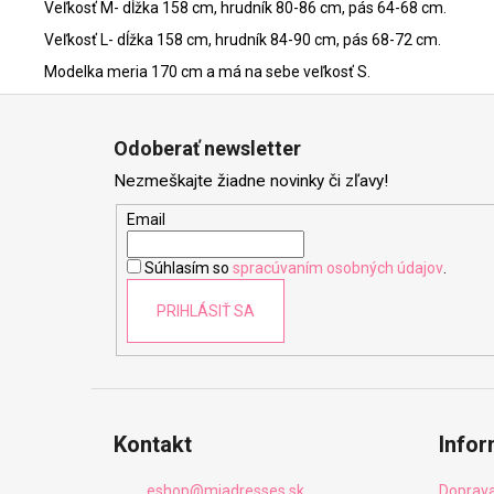
Veľkosť M- dĺžka 158 cm, hrudník 80-86 cm, pás 64-68 cm.
Veľkosť L- dĺžka 158 cm, hrudník 84-90 cm, pás 68-72 cm.
Modelka meria 170 cm a má na sebe veľkosť S.
Z
á
Odoberať newsletter
p
Nezmeškajte žiadne novinky či zľavy!
ä
t
Email
i
Súhlasím so
spracúvaním osobných údajov
.
e
PRIHLÁSIŤ SA
Kontakt
Infor
eshop
@
miadresses.sk
Doprava