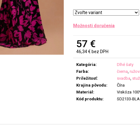
Možnosti doručenia
57 €
46,34 € bez DPH
Jednotková
cena:
Kategória
:
Dlhé šaty
Farba
:
čierna
,
ružov
Príležitosť
:
svadba
,
stu
Krajina pôvodu
:
Čína
Materiál
:
Viskóza 10
Kód produktu
:
SD2133-BL