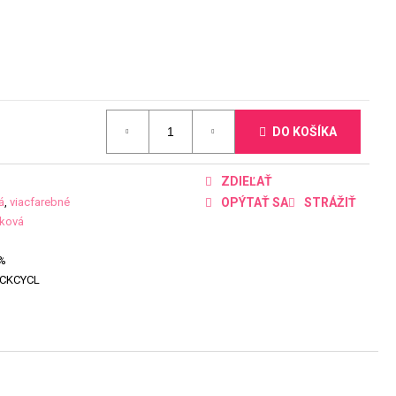
DO KOŠÍKA
ZDIEĽAŤ
á
,
viacfarebné
OPÝTAŤ SA
STRÁŽIŤ
žková
0%
ACKCYCL