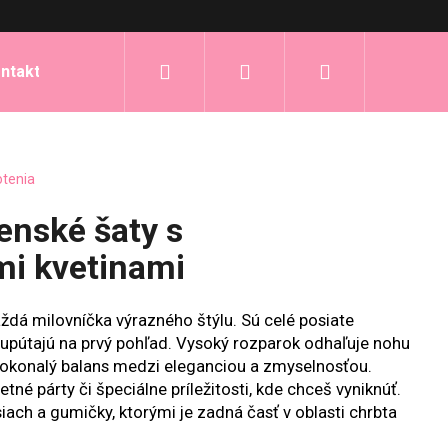
Hľadať
Prihlásenie
Nákupný
ntakt
košík
otenia
enské šaty s
i kvetinami
aždá milovníčka výrazného štýlu. Sú celé posiate
 upútajú na prvý pohľad. Vysoký rozparok odhaľuje nohu
dokonalý balans medzi eleganciou a zmyselnosťou.
etné párty či špeciálne príležitosti, kde chceš vyniknúť.
iach a gumičky, ktorými je zadná časť v oblasti chrbta