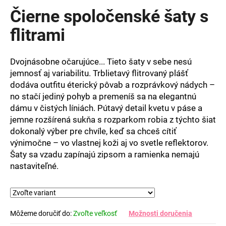
produktu
Čierne spoločenské šaty s
je
0,0
flitrami
z
5
hviezdičiek.
Dvojnásobne očarujúce... Tieto šaty v sebe nesú
jemnosť aj variabilitu. Trblietavý flitrovaný plášť
dodáva outfitu éterický pôvab a rozprávkový nádych –
no stačí jediný pohyb a premeníš sa na elegantnú
dámu v čistých líniách. Pútavý detail kvetu v páse a
jemne rozšírená sukňa s rozparkom robia z týchto šiat
dokonalý výber pre chvíle, keď sa chceš cítiť
výnimočne – vo vlastnej koži aj vo svetle reflektorov.
Šaty sa vzadu zapínajú zipsom a ramienka nemajú
nastaviteľné.
Môžeme doručiť do:
Zvoľte veľkosť
Možnosti doručenia