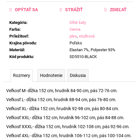
OPÝTAŤ SA
STRÁŽIŤ
ZDIEĽAŤ
Kategória
:
Dlhé šaty
Farba
:
čierna
Príležitosť
:
ples
,
stužková
Krajina pôvodu
:
Poľsko
Materiál
:
Elastan 7%, Polyester 93%
Kód produktu
:
SD5510-BLACK
Rozmery
Hodnotenie
Diskusia
Veľkosť M- dĺžka 152 cm, hrudník 84-90 cm, pás 72-76 cm.
Veľkosť L- dĺžka 152 cm, hrudník 88-94 cm, pás 76-80 cm.
Veľkosť XL- dĺžka 152 cm, hrudník 92-98 cm, pás 80-84 cm.
Veľkosť XXL- dĺžka 152 cm, hrudník 96-102 cm, pás 84-88 cm.
Veľkosť XXXL- dĺžka 152 cm, hrudník 102-108 cm, pás 92-96 cm.
Veľkosť 4XL- dĺžka 152 cm, hrudník 106-112 cm, pás 100-104 cm.