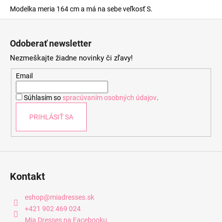
Modelka meria 164 cm a má na sebe veľkosť S.
Z
á
Odoberať newsletter
p
Nezmeškajte žiadne novinky či zľavy!
ä
t
Email
i
Súhlasím so
spracúvaním osobných údajov
.
e
PRIHLÁSIŤ SA
Kontakt
eshop
@
miadresses.sk
+421 902 469 024
Mia Dresses na Facebooku