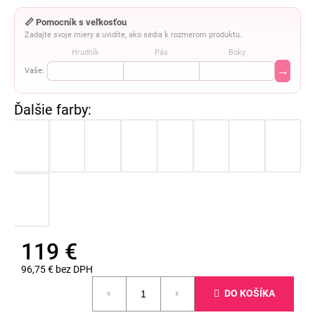
📏 Pomocník s veľkosťou
Zadajte svoje miery a uvidíte, ako sedia k rozmerom produktu.
Hrudník
Pás
Boky
→
Vaše:
119 €
96,75 € bez DPH
Jednotková
DO KOŠÍKA
cena: