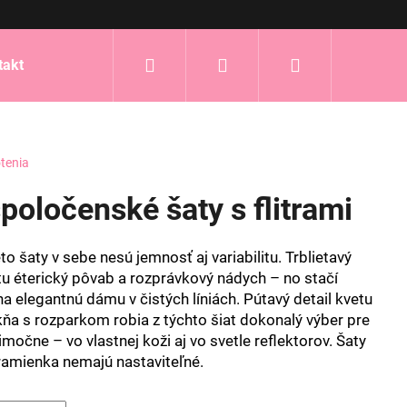
Hľadať
Prihlásenie
Nákupný
takt
košík
tenia
oločenské šaty s flitrami
o šaty v sebe nesú jemnosť aj variabilitu. Trblietavý
itu éterický pôvab a rozprávkový nádych – no stačí
a elegantnú dámu v čistých líniách. Pútavý detail kvetu
kňa s rozparkom robia z týchto šiat dokonalý výber pre
nimočne – vo vlastnej koži aj vo svetle reflektorov. Šaty
ramienka nemajú nastaviteľné.