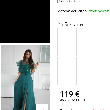
Môžeme doručiť do:
Zvoľte veľkosť
119 €
96,75 € bez DPH
Jednotková
cena:
+3