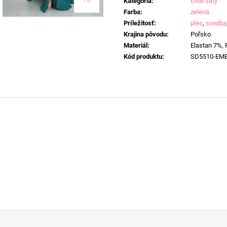
Kategória
:
Dlhé šaty
Farba
:
zelená
Príležitosť
:
ples
,
svadba
Krajina pôvodu
:
Poľsko
Materiál
:
Elastan 7%, 
Kód produktu
:
SD5510-EM