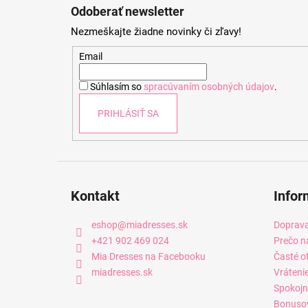
á
Odoberať newsletter
p
Nezmeškajte žiadne novinky či zľavy!
ä
t
Email
i
Súhlasím so
spracúvaním osobných údajov
.
e
PRIHLÁSIŤ SA
Kontakt
Infor
eshop
@
miadresses.sk
Doprava
+421 902 469 024
Prečo n
Mia Dresses na Facebooku
Časté o
miadresses.sk
Vráteni
Spokojn
Bonuso