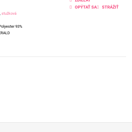
OPÝTAŤ SA
STRÁŽIŤ
,
stužková
Polyester 93%
ERALD