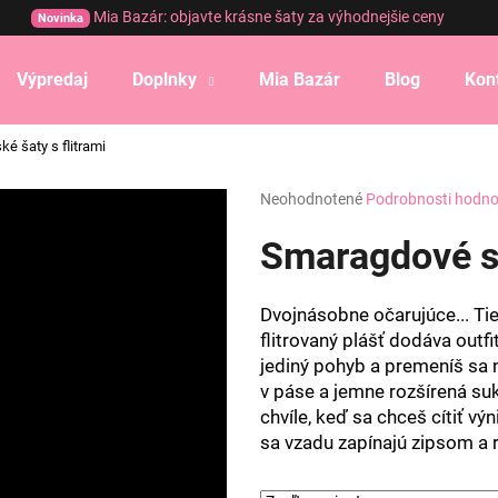
Mia Bazár: objavte krásne šaty za výhodnejšie ceny
Novinka
Výpredaj
Doplnky
Mia Bazár
Blog
Kon
Čo potrebujete nájsť?
 šaty s flitrami
Priemerné
Neohodnotené
Podrobnosti hodno
HĽADAŤ
hodnotenie
produktu
Smaragdové sp
je
0,0
Odporúčame
z
Dvojnásobne očarujúce... Tiet
5
flitrovaný plášť dodáva outf
hviezdičiek.
jediný pohyb a premeníš sa n
v páse a jemne rozšírená su
chvíle, keď sa chceš cítiť vý
sa vzadu zapínajú zipsom a 