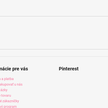
mácie pre vás
Pinterest
 a platba
akupovať u nás
tázky
e tovaru
é zákazníčky
vý program