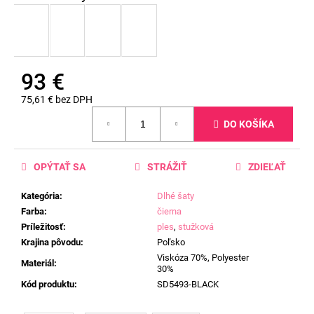
93 €
75,61 € bez DPH
Jednotková
DO KOŠÍKA
cena:
OPÝTAŤ SA
STRÁŽIŤ
ZDIEĽAŤ
Kategória
:
Dlhé šaty
Farba
:
čierna
Príležitosť
:
ples
,
stužková
Krajina pôvodu
:
Poľsko
Viskóza 70%, Polyester
Materiál
:
30%
Kód produktu
:
SD5493-BLACK