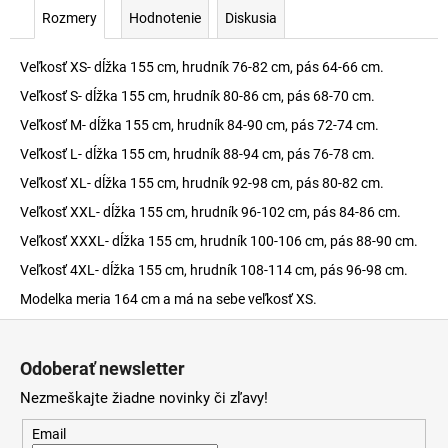
Rozmery
Hodnotenie
Diskusia
Veľkosť XS- dĺžka 155 cm, hrudník 76-82 cm, pás 64-66 cm.
Veľkosť S- dĺžka 155 cm, hrudník 80-86 cm, pás 68-70 cm.
Veľkosť M- dĺžka 155 cm, hrudník 84-90 cm, pás 72-74 cm.
Veľkosť L- dĺžka 155 cm, hrudník 88-94 cm, pás 76-78 cm.
Veľkosť XL- dĺžka 155 cm, hrudník 92-98 cm, pás 80-82 cm.
Veľkosť XXL- dĺžka 155 cm, hrudník 96-102 cm, pás 84-86 cm.
Veľkosť XXXL- dĺžka 155 cm, hrudník 100-106 cm, pás 88-90 cm.
Veľkosť 4XL- dĺžka 155 cm, hrudník 108-114 cm, pás 96-98 cm.
Modelka meria 164 cm a má na sebe veľkosť XS.
Z
á
Odoberať newsletter
p
Nezmeškajte žiadne novinky či zľavy!
ä
t
Email