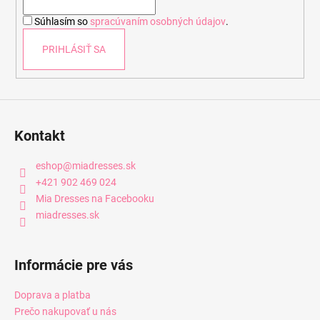
i
Súhlasím so
spracúvaním osobných údajov
.
e
PRIHLÁSIŤ SA
Kontakt
eshop
@
miadresses.sk
+421 902 469 024
Mia Dresses na Facebooku
miadresses.sk
Informácie pre vás
Doprava a platba
Prečo nakupovať u nás