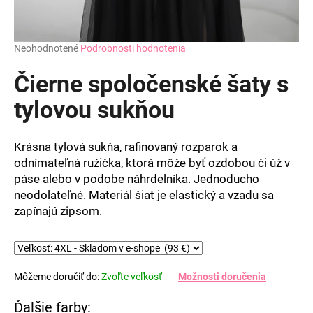
Priemerné
Neohodnotené
Podrobnosti hodnotenia
hodnotenie
produktu
Čierne spoločenské šaty s
je
0,0
tylovou sukňou
z
5
hviezdičiek.
Krásna tylová sukňa, rafinovaný rozparok a
odnímateľná ružička, ktorá môže byť ozdobou či úž v
páse alebo v podobe náhrdelníka. Jednoducho
neodolateľné. Materiál šiat je elastický a vzadu sa
zapínajú zipsom.
Môžeme doručiť do:
Zvoľte veľkosť
Možnosti doručenia