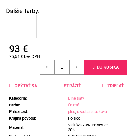
93 €
75,61 € bez DPH
Jednotková
DO KOŠÍKA
cena:
OPÝTAŤ SA
STRÁŽIŤ
ZDIEĽAŤ
Kategória
:
Dlhé šaty
Farba
:
fialová
Príležitosť
:
ples
,
svadba
,
stužková
Krajina pôvodu
:
Poľsko
Viskóza 70%, Polyester
Materiál
:
30%