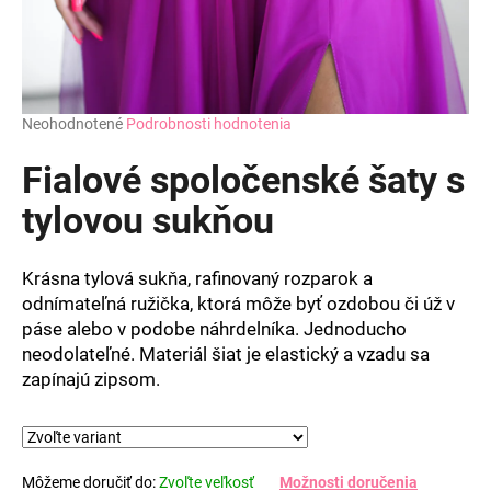
Priemerné
Neohodnotené
Podrobnosti hodnotenia
hodnotenie
produktu
Fialové spoločenské šaty s
je
0,0
tylovou sukňou
z
5
hviezdičiek.
Krásna tylová sukňa, rafinovaný rozparok a
odnímateľná ružička, ktorá môže byť ozdobou či úž v
páse alebo v podobe náhrdelníka. Jednoducho
neodolateľné. Materiál šiat je elastický a vzadu sa
zapínajú zipsom.
Môžeme doručiť do:
Zvoľte veľkosť
Možnosti doručenia