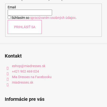
ä
t
Email
i
Súhlasím so
spracúvaním osobných údajov
.
e
PRIHLÁSIŤ SA
Kontakt
eshop
@
miadresses.sk
+421 902 469 024
Mia Dresses na Facebooku
miadresses.sk
Informácie pre vás