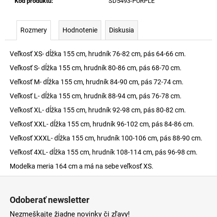
Kód produktu
:
SD5493-PURPLE
Rozmery
Hodnotenie
Diskusia
Veľkosť XS- dĺžka 155 cm, hrudník 76-82 cm, pás 64-66 cm.
Veľkosť S- dĺžka 155 cm, hrudník 80-86 cm, pás 68-70 cm.
Veľkosť M- dĺžka 155 cm, hrudník 84-90 cm, pás 72-74 cm.
Veľkosť L- dĺžka 155 cm, hrudník 88-94 cm, pás 76-78 cm.
Veľkosť XL- dĺžka 155 cm, hrudník 92-98 cm, pás 80-82 cm.
Veľkosť XXL- dĺžka 155 cm, hrudník 96-102 cm, pás 84-86 cm.
Veľkosť XXXL- dĺžka 155 cm, hrudník 100-106 cm, pás 88-90 cm.
Veľkosť 4XL- dĺžka 155 cm, hrudník 108-114 cm, pás 96-98 cm.
Modelka meria 164 cm a má na sebe veľkosť XS.
Z
á
Odoberať newsletter
p
Nezmeškajte žiadne novinky či zľavy!