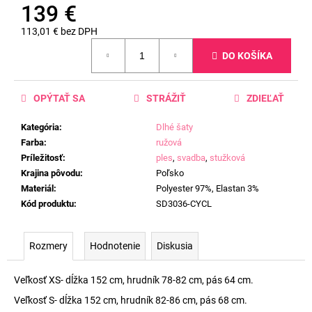
139 €
113,01 € bez DPH
Jednotková
DO KOŠÍKA
cena:
OPÝTAŤ SA
STRÁŽIŤ
ZDIEĽAŤ
Kategória
:
Dlhé šaty
Farba
:
ružová
Príležitosť
:
ples
,
svadba
,
stužková
Krajina pôvodu
:
Poľsko
Materiál
:
Polyester 97%, Elastan 3%
Kód produktu
:
SD3036-CYCL
Rozmery
Hodnotenie
Diskusia
Veľkosť XS- dĺžka 152 cm, hrudník 78-82 cm, pás 64 cm.
Veľkosť S- dĺžka 152 cm, hrudník 82-86 cm, pás 68 cm.