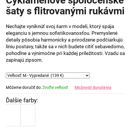
je
0,0
šaty s flitrovanými rukávmi
z
5
hviezdičiek.
Nechajte vyniknúť svoj šarm v modeli, ktorý spája
eleganciu s jemnou sofistikovanosťou. Premyslené
detaily pôsobia harmonicky a prirodzene podčiarkujú
líniu postavy, takže sa v nich budete cítiť sebavedomo,
pohodlne a výnimočne pri každej príležitosti. Vzadu sa
zapínajú zipsom.
Môžeme doručiť do:
Zvoľte veľkosť
Možnosti doručenia