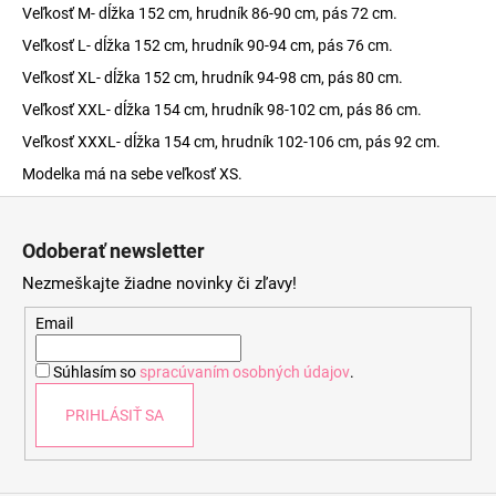
Veľkosť M- dĺžka 152 cm, hrudník 86-90 cm, pás 72 cm.
Veľkosť L- dĺžka 152 cm, hrudník 90-94 cm, pás 76 cm.
Veľkosť XL- dĺžka 152 cm, hrudník 94-98 cm, pás 80 cm.
Veľkosť XXL- dĺžka 154 cm, hrudník 98-102 cm, pás 86 cm.
Veľkosť XXXL- dĺžka 154 cm, hrudník 102-106 cm, pás 92 cm.
Modelka má na sebe veľkosť XS.
Z
á
Odoberať newsletter
p
Nezmeškajte žiadne novinky či zľavy!
ä
t
Email
i
Súhlasím so
spracúvaním osobných údajov
.
e
PRIHLÁSIŤ SA