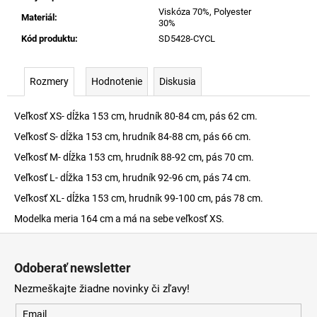
Viskóza 70%, Polyester
Materiál
:
30%
Kód produktu
:
SD5428-CYCL
Rozmery
Hodnotenie
Diskusia
Veľkosť XS- dĺžka 153 cm, hrudník 80-84 cm, pás 62 cm.
Veľkosť S- dĺžka 153 cm, hrudník 84-88 cm, pás 66 cm.
Veľkosť M- dĺžka 153 cm, hrudník 88-92 cm, pás 70 cm.
Veľkosť L- dĺžka 153 cm, hrudník 92-96 cm, pás 74 cm.
Veľkosť XL- dĺžka 153 cm, hrudník 99-100 cm, pás 78 cm.
Modelka meria 164 cm a má na sebe veľkosť XS.
Z
á
Odoberať newsletter
p
Nezmeškajte žiadne novinky či zľavy!
ä
t
Email