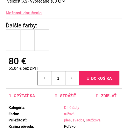
Možnosti doručenia
80 €
65,04 € bez DPH
Jednotková
DO KOŠÍKA
cena:
OPÝTAŤ SA
STRÁŽIŤ
ZDIEĽAŤ
Kategória
:
Dlhé šaty
Farba
:
ružová
Príležitosť
:
ples
,
svadba
,
stužková
Krajina pôvodu
:
Poľsko