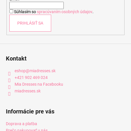
i
Súhlasím so
spracúvaním osobných údajov
.
e
PRIHLÁSIŤ SA
Kontakt
eshop
@
miadresses.sk
+421 902 469 024
Mia Dresses na Facebooku
miadresses.sk
Informácie pre vás
Doprava a platba
Prečo nakupovať u nás