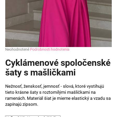
Priemerné
Neohodnotené
Podrobnosti hodnotenia
hodnotenie
produktu
Cyklámenové spoločenské
je
0,0
šaty s mašličkami
z
5
hviezdičiek.
Nežnosť, ženskosť, jemnosť - slová, ktoré vystihujú
tieto krásne šaty s roztomilými mašličkami na
ramenách. Materiál šiat je mierne elastický a vzadu sa
zapínajú zipsom.