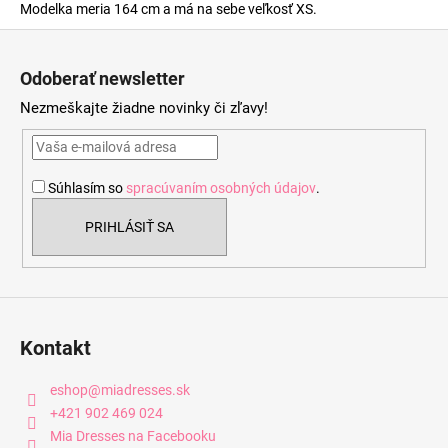
Modelka meria 164 cm a má na sebe veľkosť XS.
Z
á
Odoberať newsletter
p
Nezmeškajte žiadne novinky či zľavy!
ä
t
i
Súhlasím so
spracúvaním osobných údajov
.
e
PRIHLÁSIŤ SA
Kontakt
eshop
@
miadresses.sk
+421 902 469 024
Mia Dresses na Facebooku