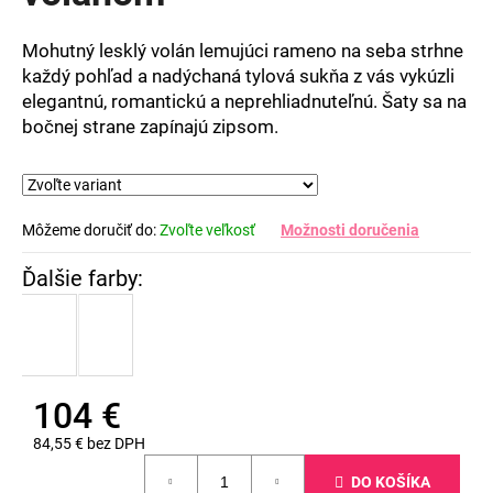
5
hviezdičiek.
Mohutný lesklý volán lemujúci rameno na seba strhne
každý pohľad a nadýchaná tylová sukňa z vás vykúzli
elegantnú, romantickú a neprehliadnuteľnú. Šaty sa na
bočnej strane zapínajú zipsom.
Môžeme doručiť do:
Zvoľte veľkosť
Možnosti doručenia
104 €
84,55 € bez DPH
Jednotková
DO KOŠÍKA
cena: