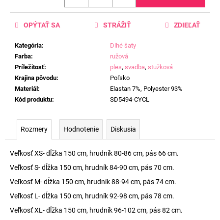
OPÝTAŤ SA
STRÁŽIŤ
ZDIEĽAŤ
Kategória
:
Dlhé šaty
Farba
:
ružová
Príležitosť
:
ples
,
svadba
,
stužková
Krajina pôvodu
:
Poľsko
Materiál
:
Elastan 7%, Polyester 93%
Kód produktu
:
SD5494-CYCL
Rozmery
Hodnotenie
Diskusia
Veľkosť XS- dĺžka 150 cm, hrudník 80-86 cm, pás 66 cm.
Veľkosť S- dĺžka 150 cm, hrudník 84-90 cm, pás 70 cm.
Veľkosť M- dĺžka 150 cm, hrudník 88-94 cm, pás 74 cm.
Veľkosť L- dĺžka 150 cm, hrudník 92-98 cm, pás 78 cm.
Veľkosť XL- dĺžka 150 cm, hrudník 96-102 cm, pás 82 cm.