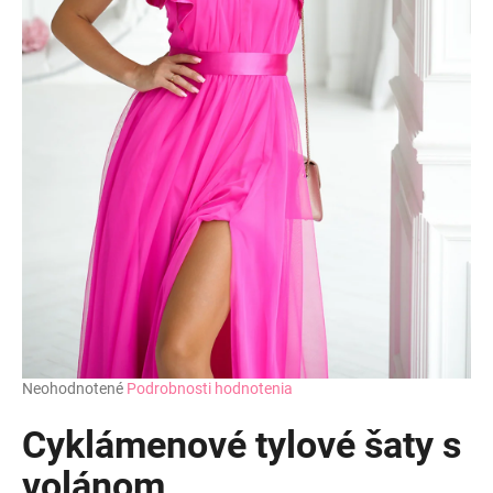
Priemerné
Neohodnotené
Podrobnosti hodnotenia
hodnotenie
produktu
Cyklámenové tylové šaty s
je
0,0
volánom
z