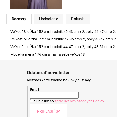
Rozmery
Hodnotenie
Diskusia
Veľkosť S- dĺžka 152 cm, hrudník 40-43 cm x 2, boky 44-47 cm x 2.
Veľkosť M- dĺžka 152 cm, hrudník 42-45 cm x 2, boky 46-49 cm x 2.
Veľkosť L- dĺžka 152 cm, hrudník 44-47 cm x 2, boky 48-51 cm x 2.
Modelka meria 176 cm a má na sebe veľkosť S.
Z
á
Odoberať newsletter
p
Nezmeškajte žiadne novinky či zľavy!
ä
t
Email
i
Súhlasím so
spracúvaním osobných údajov
.
e
PRIHLÁSIŤ SA