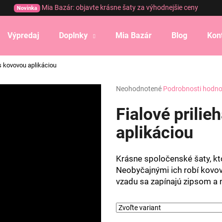
Mia Bazár: objavte krásne šaty za výhodnejšie ceny
Novinka
Výpredaj
Doplnky
Mia Bazár
Blog
Kon
Čo potrebujete nájsť?
 s kovovou aplikáciou
Priemerné
Neohodnotené
Podrobnosti hodno
HĽADAŤ
hodnotenie
produktu
Fialové prilie
je
0,0
aplikáciou
Odporúčame
z
5
hviezdičiek.
Krásne spoločenské šaty, kt
Neobyčajnými ich robí kovová 
vzadu sa zapínajú zipsom a 