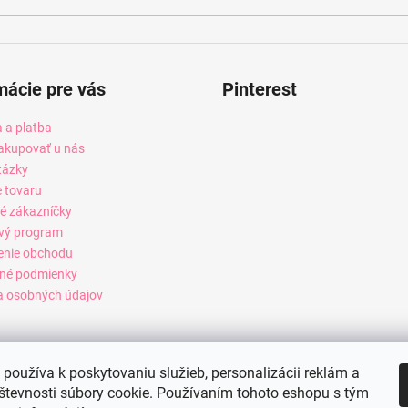
mácie pre vás
Pinterest
 a platba
akupovať u nás
tázky
e tovaru
é zákazníčky
vý program
enie obchodu
né podmienky
 osobných údajov
používa k poskytovaniu služieb, personalizácii reklám a
števnosti súbory cookie. Používaním tohoto eshopu s tým