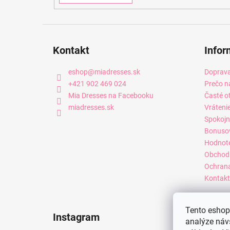
Kontakt
Infor
eshop
@
miadresses.sk
Doprava
+421 902 469 024
Prečo n
Mia Dresses na Facebooku
Časté o
miadresses.sk
Vráteni
Spokojn
Bonuso
Hodnot
Obchod
Ochrana
Kontakt
Tento eshop 
Instagram
analýze náv