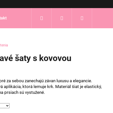
Hľadať
Prihlásenie
Nákupný
takt
košík
tenia
havé šaty s kovovou
oré za sebou zanechajú závan luxusu a elegancie.
aplikácia, ktorá lemuje krk. Materiál šiat je elastický,
na prsiach sú vystužené.