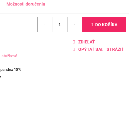
Možnosti doručenia
DO KOŠÍKA
ZDIEĽAŤ
OPÝTAŤ SA
STRÁŽIŤ
,
stužková
Spandex 18%
A