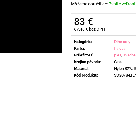
Môžeme doručiť do:
Zvoľte veľkosť
83 €
67,48 € bez DPH
Jednotková
cena:
Kategória
:
Dlhé šaty
Farba
:
fialová
Príležitosť
:
ples
,
svadba
Krajina pôvodu
:
Čína
Materiál
:
Nylon 82%, 
Kód produktu
:
SD2078-LIL