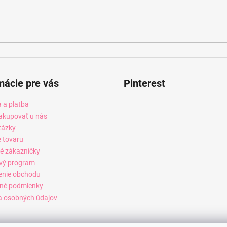
mácie pre vás
Pinterest
 a platba
akupovať u nás
tázky
e tovaru
é zákazníčky
vý program
enie obchodu
né podmienky
 osobných údajov