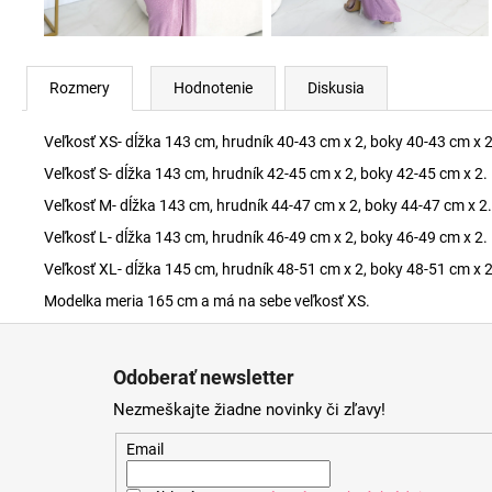
Rozmery
Hodnotenie
Diskusia
Veľkosť XS- dĺžka 143 cm, hrudník 40-43 cm x 2, boky 40-43 cm x 2
Veľkosť S- dĺžka 143 cm, hrudník 42-45 cm x 2, boky 42-45 cm x 2.
Veľkosť M- dĺžka 143 cm, hrudník 44-47 cm x 2, boky 44-47 cm x 2.
Veľkosť L- dĺžka 143 cm, hrudník 46-49 cm x 2, boky 46-49 cm x 2.
Veľkosť XL- dĺžka 145 cm, hrudník 48-51 cm x 2, boky 48-51 cm x 2
Modelka meria 165 cm a má na sebe veľkosť XS.
Z
á
Odoberať newsletter
p
Nezmeškajte žiadne novinky či zľavy!
ä
t
Email
i