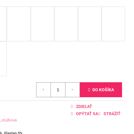
DO KOŠÍKA
ZDIEĽAŤ
OPÝTAŤ SA
STRÁŽIŤ
,
stužková
%, Elastan 5%