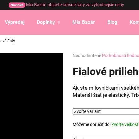
Mia Bazár: objavte krásne šaty za výhodnejšie ceny
Novinka
Výpredaj
Doplnky
Mia Bazár
Blog
Kon
Čo potrebujete nájsť?
etavé šaty
Priemerné
Neohodnotené
Podrobnosti hodno
HĽADAŤ
hodnotenie
produktu
Fialové prilie
je
0,0
Odporúčame
z
Ak ste milovníčkami všetkého
5
Materiál šiat je elastický. T
hviezdičiek.
Môžeme doručiť do:
Zvoľte veľkosť