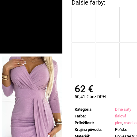
62 €
50,41 € bez DPH
Jednotková
cena:
Kategória
:
Dlhé šaty
Farba
:
fialová
Príležitosť
:
ples
,
svadba
Krajina pôvodu
:
Poľsko
Materiál
:
Polyester 95