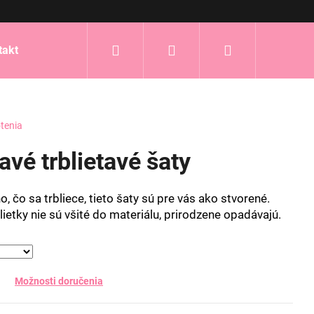
Hľadať
Prihlásenie
Nákupný
takt
košík
tenia
havé trblietavé šaty
, čo sa trbliece, tieto šaty sú pre vás ako stvorené.
rblietky nie sú všité do materiálu, prirodzene opadávajú.
Možnosti doručenia