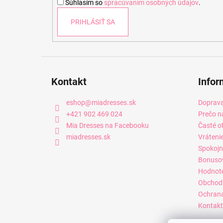
Súhlasím so
spracúvaním osobných údajov
.
e
PRIHLÁSIŤ SA
Kontakt
Infor
eshop
@
miadresses.sk
Doprava
+421 902 469 024
Prečo n
Mia Dresses na Facebooku
Časté o
miadresses.sk
Vráteni
Spokojn
Bonuso
Hodnot
Obchod
Ochrana
Kontakt