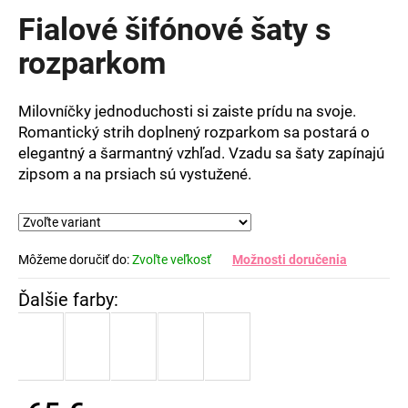
produktu
Fialové šifónové šaty s
je
0,0
rozparkom
z
5
hviezdičiek.
Milovníčky jednoduchosti si zaiste prídu na svoje.
Romantický strih doplnený rozparkom sa postará o
elegantný a šarmantný vzhľad. Vzadu sa šaty zapínajú
zipsom a na prsiach sú vystužené.
Môžeme doručiť do:
Zvoľte veľkosť
Možnosti doručenia