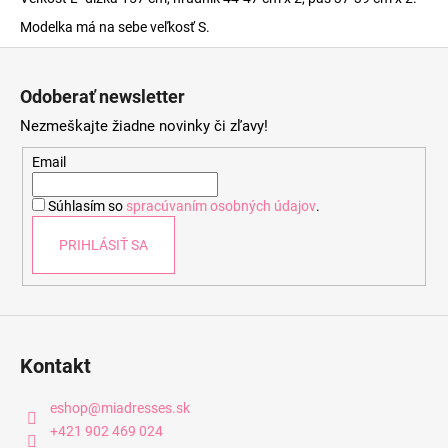
Modelka má na sebe veľkosť S.
Z
á
Odoberať newsletter
p
Nezmeškajte žiadne novinky či zľavy!
ä
t
Email
i
Súhlasím so
spracúvaním osobných údajov
.
e
PRIHLÁSIŤ SA
Kontakt
eshop
@
miadresses.sk
+421 902 469 024