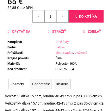
65 €
52,85 € bez DPH
Jednotková
DO KOŠÍKA
cena:
OPÝTAŤ SA
STRÁŽIŤ
ZDIEĽAŤ
Kategória
:
Dlhé šaty
Farba
:
fialová
Príležitosť
:
ples
,
svadba
,
stužková
Krajina pôvodu
:
Čína
Materiál
:
Polyester 100%
Kód produktu
:
SD2076-LILA
Rozmery
Hodnotenie
Diskusia
Veľkosť S- dĺžka 157 cm, hrudník 40-43 cm x 2, pás 33-35 cm x 2.
Veľkosť M- dĺžka 157 cm, hrudník 42-45 cm x 2, pás 35-37 cm x 2.
Veľkosť L- dĺžka 157 cm, hrudník 44-47 cm x 2, pás 37-39 cm x 2.