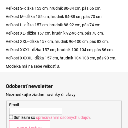
Veľkosť S- dĺžka 153 cm, hrudník 80-84 cm, pás 66 cm.
Veľkosť M- dĺžka 155 cm, hrudník 84-88 cm, pás 70 cm.
Veľkosť L- dĺžka 157 cm, hrudník 88-92 cm, pás 74 cm.
Veľkosť XL- dĺžka 157 cm, hrudník 92-96 cm, pás 78 cm.
Veľkosť XXL- dĺžka 157 cm, hrudník 96-100 cm, pás 82 cm.
Veľkosť XXXL- dĺžka 157 cm, hrudník 100-104 cm, pás 86 cm.
Veľkosť XXXXL- dĺžka 157 cm, hrudník 104-108 cm, pás 90 cm.
Modelka má na sebe veľkosť S.
Z
á
Odoberať newsletter
p
Nezmeškajte žiadne novinky či zľavy!
ä
t
Email
i
Súhlasím so
spracúvaním osobných údajov
.
e