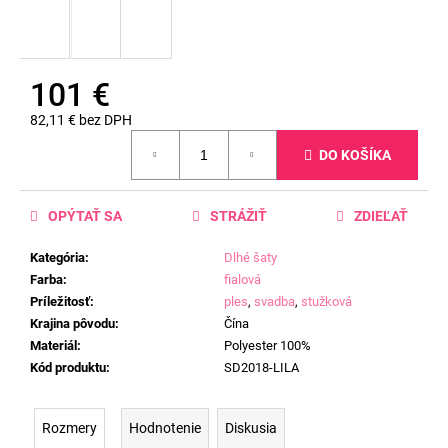
101 €
82,11 € bez DPH
Jednotková
DO KOŠÍKA
cena:
OPÝTAŤ SA
STRÁŽIŤ
ZDIEĽAŤ
Kategória
:
Dlhé šaty
Farba
:
fialová
Príležitosť
:
ples
,
svadba
,
stužková
Krajina pôvodu
:
Čína
Materiál
:
Polyester 100%
Kód produktu
:
SD2018-LILA
Rozmery
Hodnotenie
Diskusia