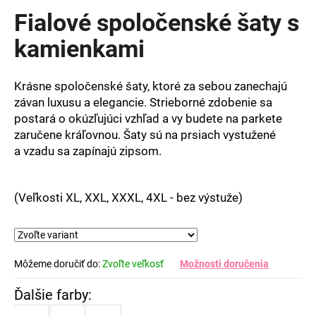
produktu
Fialové spoločenské šaty s
je
0,0
kamienkami
z
5
hviezdičiek.
Krásne spoločenské šaty, ktoré za sebou zanechajú
závan luxusu a elegancie. Strieborné zdobenie sa
postará o okúzľujúci vzhľad a vy budete na parkete
zaručene kráľovnou. Šaty sú na prsiach vystužené
a vzadu sa zapínajú zipsom.
(Veľkosti XL, XXL, XXXL, 4XL - bez výstuže)
Môžeme doručiť do:
Zvoľte veľkosť
Možnosti doručenia