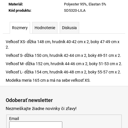
Materiál
:
Polyester 95%, Elastan 5%
Kód produktu
:
SD5320-LILA
Rozmery
Hodnotenie
Diskusia
Veľkosť XS- dĺžka 148 cm, hrudník 40-42 cm x 2, boky 47-49 cm x
2.
Veľkosť S- dĺžka 150 cm, hrudník 42-44 cm x 2, boky 49-51 cm x 2.
Veľkosť M- dĺžka 152 cm, hrudník 44-46 cm x 2, boky 51-53 cm x 2.
Veľkosť L- dĺžka 154 cm, hrudník 46-48 cm x 2, boky 55-57 cm x 2.
Modelka meria 165 cm a má na sebe veľkosť XS.
Z
á
Odoberať newsletter
p
Nezmeškajte žiadne novinky či zľavy!
ä
t
Email
i