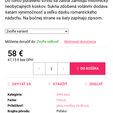
Do tohto pútavého strihu sa zaiste zamilujú milovníčky
neobyčajných kúskov. Sukňa zdobená volánmi dodáva
šatám výnimočnosť a veľkú dávku romantického
nádychu. Na bočnej strane sa šaty zapínajú zipsom.
Môžeme doručiť do:
Zvoľte veľkosť
Možnosti doručenia
58 €
47,15 € bez DPH
Jednotková
DO KOŠÍKA
cena:
OPÝTAŤ SA
STRÁŽIŤ
ZDIEĽAŤ
Kategória
:
Dlhé šaty
Farba
:
fialová
Príležitosť
:
ples
,
svadba
,
stužková
Krajina pôvodu
:
Poľsko