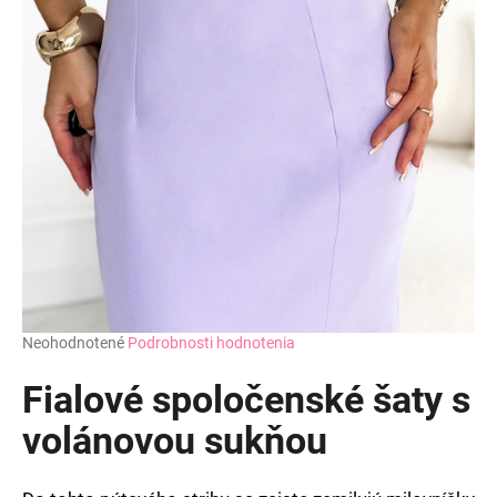
Priemerné
Neohodnotené
Podrobnosti hodnotenia
hodnotenie
produktu
Fialové spoločenské šaty s
je
0,0
volánovou sukňou
z
5
hviezdičiek.