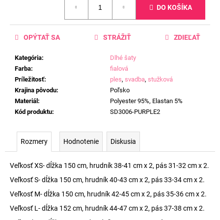
DO KOŠÍKA
cena:
OPÝTAŤ SA
STRÁŽIŤ
ZDIEĽAŤ
Kategória
:
Dlhé šaty
Farba
:
fialová
Príležitosť
:
ples
,
svadba
,
stužková
Krajina pôvodu
:
Poľsko
Materiál
:
Polyester 95%, Elastan 5%
Kód produktu
:
SD3006-PURPLE2
Rozmery
Hodnotenie
Diskusia
Veľkosť XS- dĺžka 150 cm, hrudník 38-41 cm x 2, pás 31-32 cm x 2.
Veľkosť S- dĺžka 150 cm, hrudník 40-43 cm x 2, pás 33-34 cm x 2.
Veľkosť M- dĺžka 150 cm, hrudník 42-45 cm x 2, pás 35-36 cm x 2.
Veľkosť L- dĺžka 152 cm, hrudník 44-47 cm x 2, pás 37-38 cm x 2.