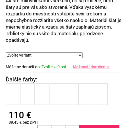
Ak ste milovníčkami všetkého, čo sa trbliece, tieto
šaty sú pre vás ako stvorené. Vďaka vysokému
rozparku do miestnosti vstúpite sexi krokom a
nepochybne rozžiarite všetko naokolo. Materiál šiat je
mierne elastický a vzadu sa šaty zapínajú zipsom.
Trblietky nie sú všité do materiálu, prirodzene
opadávajú.
Môžeme doručiť do:
Zvoľte veľkosť
Možnosti doručenia
110 €
89,43 € bez DPH
Jednotková