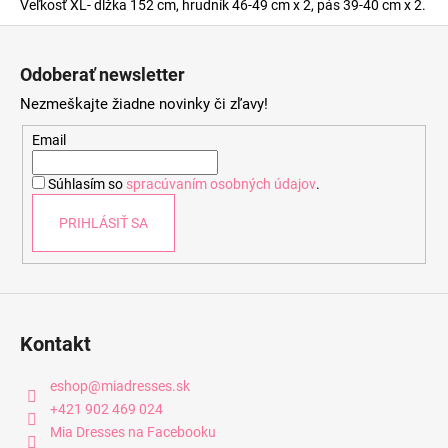
Veľkosť XL- dĺžka 152 cm, hrudník 46-49 cm x 2, pás 39-40 cm x 2.
Z
á
Odoberať newsletter
p
Nezmeškajte žiadne novinky či zľavy!
ä
t
Email
i
Súhlasím so
spracúvaním osobných údajov
.
e
PRIHLÁSIŤ SA
Kontakt
eshop
@
miadresses.sk
+421 902 469 024
Mia Dresses na Facebooku