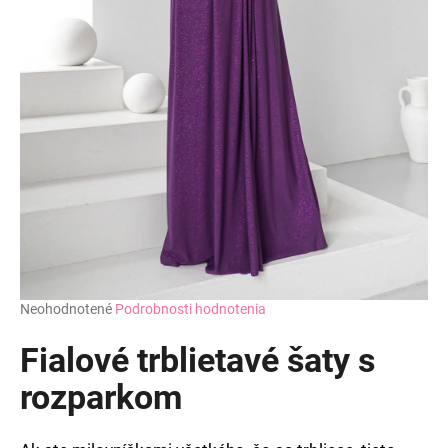
Priemerné
Neohodnotené
Podrobnosti hodnotenia
hodnotenie
produktu
Fialové trblietavé šaty s
je
0,0
rozparkom
z
5
hviezdičiek.