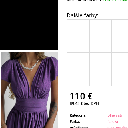
110 €
89,43 € bez DPH
Jednotková
cena:
Kategória
:
Dlhé šaty
Farba
:
fialová
Príležitosť
:
ples
,
svadba