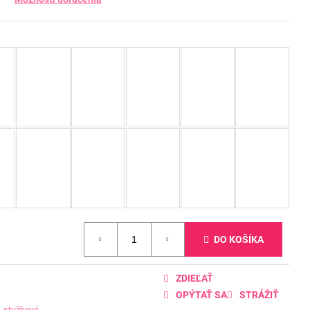
DO KOŠÍKA
ZDIEĽAŤ
OPÝTAŤ SA
STRÁŽIŤ
,
stužková