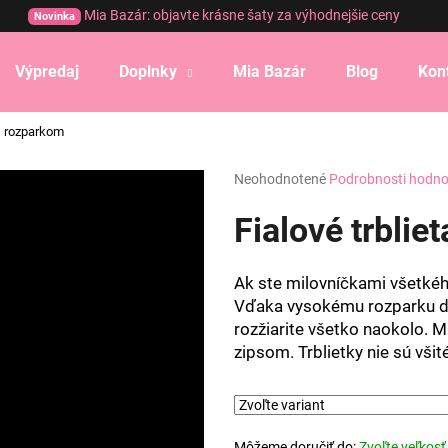
Mia Bazár: objavte krásne šaty za výhodnejšie ceny
Novinka
Výpredaj
Doplnky
Mia Bazár
Blog
Kon
Čo potrebujete nájsť?
 s rozparkom
Priemerné
Neohodnotené
Podrobnosti hodno
HĽADAŤ
hodnotenie
produktu
Fialové trblie
je
0,0
Odporúčame
z
Ak ste milovníčkami všetkého
5
Vďaka vysokému rozparku do
hviezdičiek.
rozžiarite všetko naokolo. Ma
zipsom. Trblietky nie sú vši
Môžeme doručiť do:
Zvoľte veľkosť