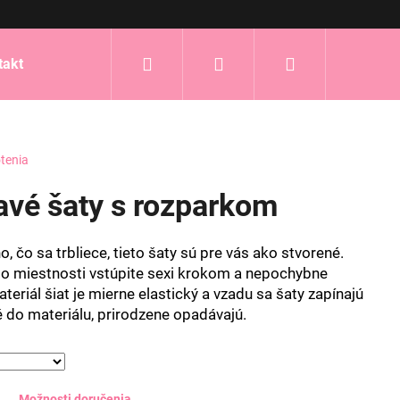
Hľadať
Prihlásenie
Nákupný
takt
košík
tenia
tavé šaty s rozparkom
, čo sa trbliece, tieto šaty sú pre vás ako stvorené.
 miestnosti vstúpite sexi krokom a nepochybne
teriál šiat je mierne elastický a vzadu sa šaty zapínajú
té do materiálu, prirodzene opadávajú.
Možnosti doručenia