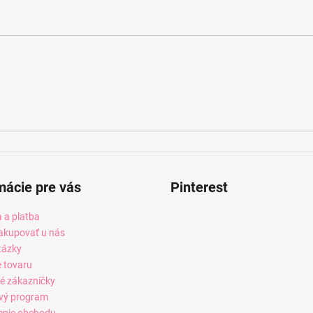
mácie pre vás
Pinterest
 a platba
akupovať u nás
tázky
e tovaru
é zákazníčky
vý program