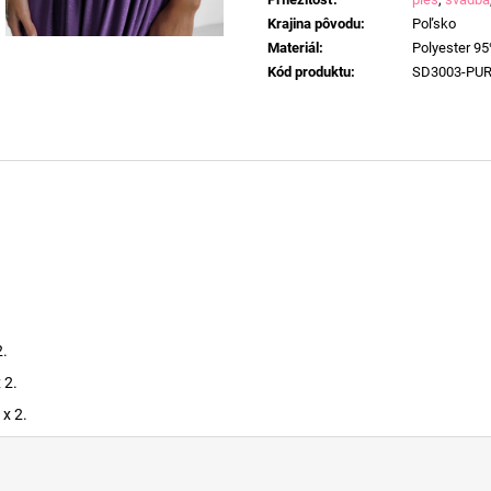
Krajina pôvodu
:
Poľsko
Materiál
:
Polyester 95
Kód produktu
:
SD3003-PU
2.
 2.
x 2.