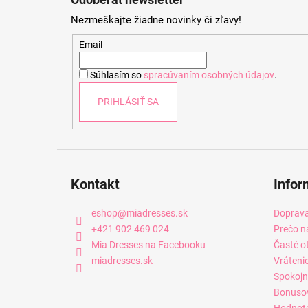
p
Nezmeškajte žiadne novinky či zľavy!
ä
t
Email
i
Súhlasím so
spracúvaním osobných údajov
.
e
PRIHLÁSIŤ SA
Kontakt
Infor
eshop
@
miadresses.sk
Doprava
+421 902 469 024
Prečo n
Mia Dresses na Facebooku
Časté o
miadresses.sk
Vráteni
Spokojn
Bonuso