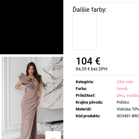
104 €
84,55 € bez DPH
Jednotková
cena:
Kategória
:
Dlhé šaty
Farba
:
hnedá
Príležitosť
:
ples
,
svadba
Krajina pôvodu
:
Poľsko
Materiál
:
Viskóza 70%
Kód produktu
:
SD5491-BR
+5