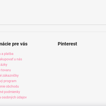
mácie pre vás
Pinterest
 a platba
akupovať u nás
tázky
e tovaru
é zákazníčky
vý program
enie obchodu
né podmienky
 osobných údajov