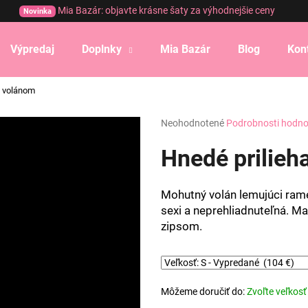
Mia Bazár: objavte krásne šaty za výhodnejšie ceny
Novinka
Výpredaj
Doplnky
Mia Bazár
Blog
Kon
Čo potrebujete nájsť?
s volánom
Priemerné
Neohodnotené
Podrobnosti hodno
HĽADAŤ
hodnotenie
produktu
Hnedé prilieh
je
0,0
Odporúčame
z
Mohutný volán lemujúci rame
5
sexi a neprehliadnuteľná. Mat
hviezdičiek.
zipsom.
Môžeme doručiť do:
Zvoľte veľkosť