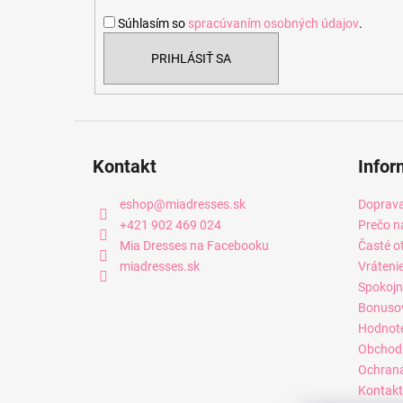
i
Súhlasím so
spracúvaním osobných údajov
.
e
PRIHLÁSIŤ SA
Kontakt
Infor
eshop
@
miadresses.sk
Doprava
+421 902 469 024
Prečo n
Mia Dresses na Facebooku
Časté o
miadresses.sk
Vráteni
Spokojn
Bonuso
Hodnot
Obchod
Ochrana
Kontakt