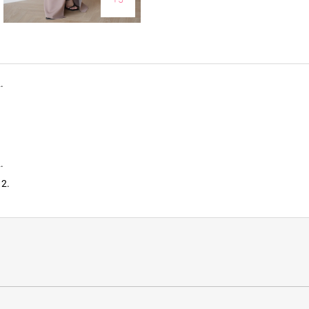
.
.
 2.