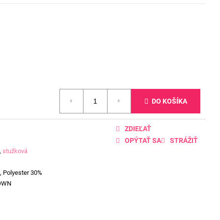
DO KOŠÍKA
ZDIEĽAŤ
OPÝTAŤ SA
STRÁŽIŤ
,
stužková
, Polyester 30%
OWN