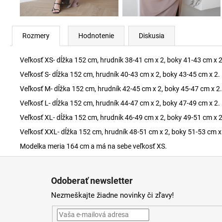
Rozmery
Hodnotenie
Diskusia
Veľkosť XS- dĺžka 152 cm, hrudník 38-41 cm x 2, boky 41-43 cm x 2
Veľkosť S- dĺžka 152 cm, hrudník 40-43 cm x 2, boky 43-45 cm x 2.
Veľkosť M- dĺžka 152 cm, hrudník 42-45 cm x 2, boky 45-47 cm x 2.
Veľkosť L- dĺžka 152 cm, hrudník 44-47 cm x 2, boky 47-49 cm x 2.
Veľkosť XL- dĺžka 152 cm, hrudník 46-49 cm x 2, boky 49-51 cm x 2
Veľkosť XXL- dĺžka 152 cm, hrudník 48-51 cm x 2, boky 51-53 cm x
Modelka meria 164 cm a má na sebe veľkosť XS.
Z
á
Odoberať newsletter
p
Nezmeškajte žiadne novinky či zľavy!
ä
t