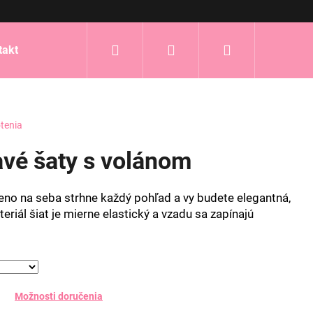
Hľadať
Prihlásenie
Nákupný
takt
košík
tenia
avé šaty s volánom
no na seba strhne každý pohľad a vy budete elegantná,
eriál šiat je mierne elastický a vzadu sa zapínajú
Možnosti doručenia