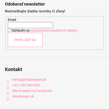
á
Odoberať newsletter
p
Nezmeškajte žiadne novinky či zľavy!
ä
t
Email
i
Súhlasím so
spracúvaním osobných údajov
.
e
PRIHLÁSIŤ SA
Kontakt
eshop
@
miadresses.sk
+421 902 469 024
Mia Dresses na Facebooku
miadresses.sk