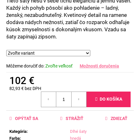
Tieto šaty nesú v sebe tichú eleganciu a jemnú vášeň.
Každý ich pohyb pôsobí ako pohladenie – ladný,
ženský, nezabudnuteľný. Kvetinový detail na ramene
dodáva nádych nežnosti, zatiaľ čo rozparok odhaľuje
kúsok zmyselnosti s dokonalým vkusom. Vzadu sa
šaty zapínajú zipsom.
Môžeme doručiť do:
Zvoľte veľkosť
Možnosti doručenia
102 €
82,93 € bez DPH
Jednotková
DO KOŠÍKA
cena:
OPÝTAŤ SA
STRÁŽIŤ
ZDIEĽAŤ
Kategória
:
Dlhé šaty
Farba
:
hnedá