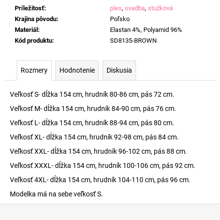
Príležitosť
:
ples
,
svadba
,
stužková
Krajina pôvodu
:
Poľsko
Materiál
:
Elastan 4%, Polyamid 96%
Kód produktu
:
SD8135-BROWN
Rozmery
Hodnotenie
Diskusia
Veľkosť S- dĺžka 154 cm, hrudník 80-86 cm, pás 72 cm.
Veľkosť M- dĺžka 154 cm, hrudník 84-90 cm, pás 76 cm.
Veľkosť L- dĺžka 154 cm, hrudník 88-94 cm, pás 80 cm.
Veľkosť XL- dĺžka 154 cm, hrudník 92-98 cm, pás 84 cm.
Veľkosť XXL- dĺžka 154 cm, hrudník 96-102 cm, pás 88 cm.
Veľkosť XXXL- dĺžka 154 cm, hrudník 100-106 cm, pás 92 cm.
Veľkosť 4XL- dĺžka 154 cm, hrudník 104-110 cm, pás 96 cm.
Modelka má na sebe veľkosť S.
Z