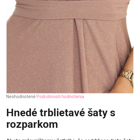
Priemerné
Neohodnotené
Podrobnosti hodnotenia
hodnotenie
produktu
Hnedé trblietavé šaty s
je
0,0
rozparkom
z
5
hviezdičiek.