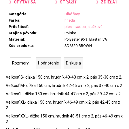
OPÝTAŤ SA
STRÁŽIŤ
ZDIEĽAŤ
Kategória
:
Dlhé šaty
Farba
:
hnedá
Príležitosť
:
ples
,
svadba
,
stužková
Krajina pôvodu
:
Poľsko
Materiál
:
Polyester 95%, Elastan 5%
Kód produktu
:
SD6320-BROWN
Rozmery
Hodnotenie
Diskusia
Veľkosť S- dĺžka 150 cm, hrudník 40-43 cm x 2, pás 35-38 cm x 2.
Veľkosť M- dĺžka 150 cm, hrudník 42-45 cm x 2, pás 37-40 cm x 2.
Veľkosť L- dĺžka 150 cm, hrudník 44-47 cm x 2, pás 39-42 cm x 2.
Veľkosť XL- dĺžka 150 cm, hrudník 46-49 cm x 2, pás 42-45 cm x
2.
Veľkosť XXL- dĺžka 150 cm, hrudník 48-51 cm x 2, pás 46-49 cm x
2.