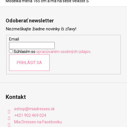
Modelka meria 165 cm a má na sebe veľkosť S.
Z
á
Odoberať newsletter
p
Nezmeškajte žiadne novinky či zľavy!
ä
t
Email
i
Súhlasím so
spracúvaním osobných údajov
.
e
PRIHLÁSIŤ SA
Kontakt
eshop
@
miadresses.sk
+421 902 469 024
Mia Dresses na Facebooku