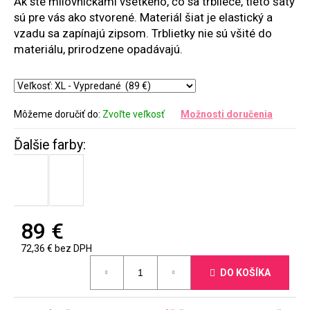
Ak ste milovníčkami všetkého, čo sa trbliece, tieto šaty
sú pre vás ako stvorené. Materiál šiat je elastický a
vzadu sa zapínajú zipsom. Trblietky nie sú všité do
materiálu, prirodzene opadávajú.
Môžeme doručiť do:
Zvoľte veľkosť
Možnosti doručenia
89 €
72,36 € bez DPH
Jednotková
DO KOŠÍKA
cena: