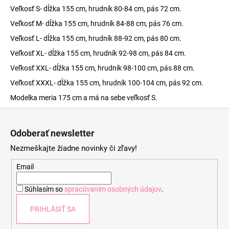
Veľkosť S- dĺžka 155 cm, hrudník 80-84 cm, pás 72 cm.
Veľkosť M- dĺžka 155 cm, hrudník 84-88 cm, pás 76 cm.
Veľkosť L- dĺžka 155 cm, hrudník 88-92 cm, pás 80 cm.
Veľkosť XL- dĺžka 155 cm, hrudník 92-98 cm, pás 84 cm.
Veľkosť XXL- dĺžka 155 cm, hrudník 98-100 cm, pás 88 cm.
Veľkosť XXXL- dĺžka 155 cm, hrudník 100-104 cm, pás 92 cm.
Modelka meria 175 cm a má na sebe veľkosť S.
Z
á
Odoberať newsletter
p
Nezmeškajte žiadne novinky či zľavy!
ä
t
Email
i
Súhlasím so
spracúvaním osobných údajov
.
e
PRIHLÁSIŤ SA