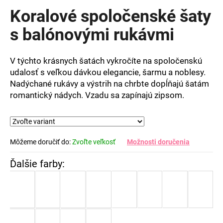
produktu
Koralové spoločenské šaty
je
0,0
s balónovými rukávmi
z
5
hviezdičiek.
V týchto krásnych šatách vykročíte na spoločenskú
udalosť s veľkou dávkou elegancie, šarmu a noblesy.
Nadýchané rukávy a výstrih na chrbte dopĺňajú šatám
romantický nádych. Vzadu sa zapínajú zipsom.
Môžeme doručiť do:
Zvoľte veľkosť
Možnosti doručenia