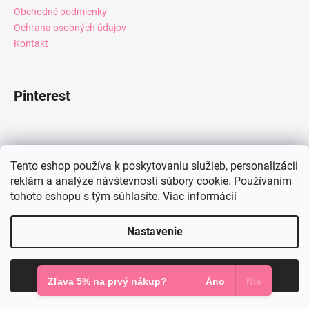
Obchodné podmienky
Ochrana osobných údajov
Kontakt
Pinterest
Facebook
Tento eshop používa k poskytovaniu služieb, personalizácii
reklám a analýze návštevnosti súbory cookie. Používaním
tohoto eshopu s tým súhlasíte.
Viac informácií
Instagram
Nastavenie
Vytvoril Shoptet
Súhlasím
Copyright 2026
Mia Dresses
. Všetky práva vyhradené.
Zľava 5% na prvý nákup?
Áno
Nie