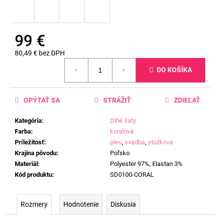
99 €
80,49 € bez DPH
Jednotková
DO KOŠÍKA
cena:
OPÝTAŤ SA
STRÁŽIŤ
ZDIEĽAŤ
Kategória
:
Dlhé šaty
Farba
:
koralová
Príležitosť
:
ples
,
svadba
,
stužková
Krajina pôvodu
:
Poľsko
Materiál
:
Polyester 97%, Elastan 3%
Kód produktu
:
SD0100-CORAL
Rozmery
Hodnotenie
Diskusia