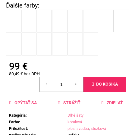
99 €
80,49 € bez DPH
Jednotková
DO KOŠÍKA
cena:
OPÝTAŤ SA
STRÁŽIŤ
ZDIEĽAŤ
Kategória
:
Dlhé šaty
Farba
:
koralová
Príležitosť
:
ples
,
svadba
,
stužková