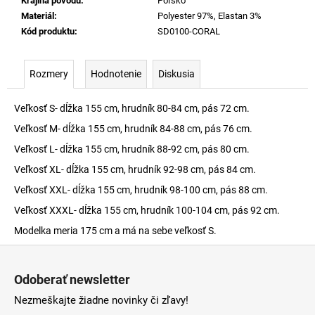
Krajina pôvodu
:
Poľsko
Materiál
:
Polyester 97%, Elastan 3%
Kód produktu
:
SD0100-CORAL
Rozmery
Hodnotenie
Diskusia
Veľkosť S- dĺžka 155 cm, hrudník 80-84 cm, pás 72 cm.
Veľkosť M- dĺžka 155 cm, hrudník 84-88 cm, pás 76 cm.
Veľkosť L- dĺžka 155 cm, hrudník 88-92 cm, pás 80 cm.
Veľkosť XL- dĺžka 155 cm, hrudník 92-98 cm, pás 84 cm.
Veľkosť XXL- dĺžka 155 cm, hrudník 98-100 cm, pás 88 cm.
Veľkosť XXXL- dĺžka 155 cm, hrudník 100-104 cm, pás 92 cm.
Modelka meria 175 cm a má na sebe veľkosť S.
Z
á
Odoberať newsletter
p
Nezmeškajte žiadne novinky či zľavy!
ä