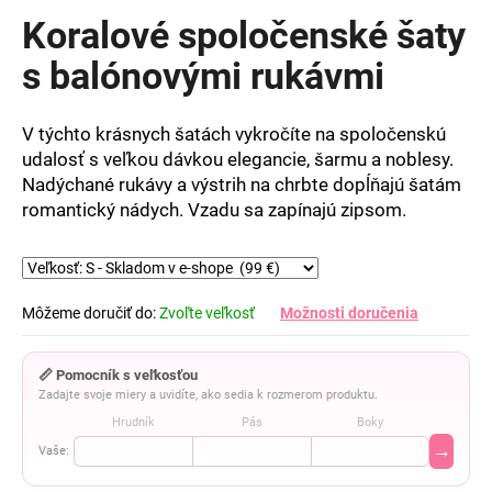
produktu
Koralové spoločenské šaty
je
0,0
s balónovými rukávmi
z
5
hviezdičiek.
V týchto krásnych šatách vykročíte na spoločenskú
udalosť s veľkou dávkou elegancie, šarmu a noblesy.
Nadýchané rukávy a výstrih na chrbte dopĺňajú šatám
romantický nádych. Vzadu sa zapínajú zipsom.
Môžeme doručiť do:
Zvoľte veľkosť
Možnosti doručenia
📏 Pomocník s veľkosťou
Zadajte svoje miery a uvidíte, ako sedia k rozmerom produktu.
Hrudník
Pás
Boky
→
Vaše: