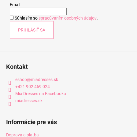
t
Email
i
Súhlasím so
spracúvaním osobných údajov
.
e
PRIHLÁSIŤ SA
Kontakt
eshop
@
miadresses.sk
+421 902 469 024
Mia Dresses na Facebooku
miadresses.sk
Informácie pre vás
Doprava a platba