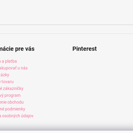
mácie pre vás
Pinterest
 a platba
akupovať u nás
tázky
e tovaru
é zákazníčky
vý program
enie obchodu
né podmienky
 osobných údajov