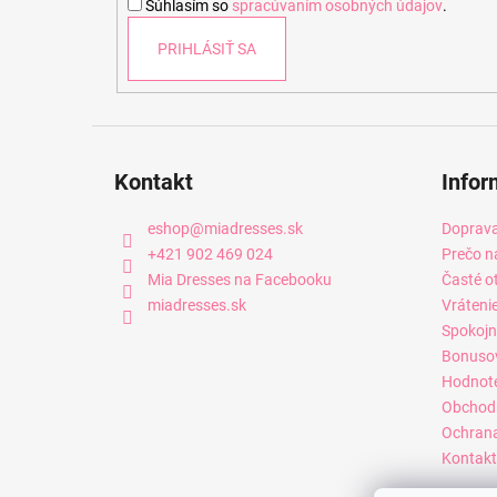
Súhlasím so
spracúvaním osobných údajov
.
e
PRIHLÁSIŤ SA
Kontakt
Infor
eshop
@
miadresses.sk
Doprava
+421 902 469 024
Prečo n
Mia Dresses na Facebooku
Časté o
miadresses.sk
Vráteni
Spokojn
Bonuso
Hodnot
Obchod
Ochrana
Kontakt