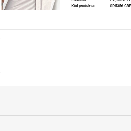
Kód produktu
:
SD5356-CR
.
.