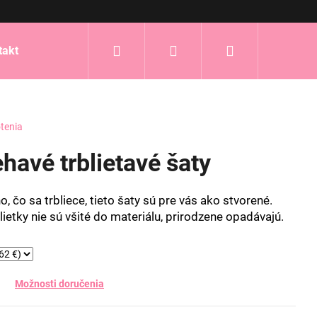
Hľadať
Prihlásenie
Nákupný
takt
košík
tenia
havé trblietavé šaty
, čo sa trbliece, tieto šaty sú pre vás ako stvorené.
rblietky nie sú všité do materiálu, prirodzene opadávajú.
Možnosti doručenia