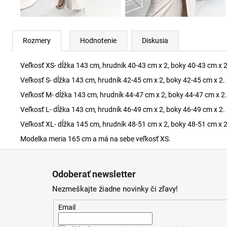
Rozmery
Hodnotenie
Diskusia
Veľkosť XS- dĺžka 143 cm, hrudník 40-43 cm x 2, boky 40-43 cm x 2
Veľkosť S- dĺžka 143 cm, hrudník 42-45 cm x 2, boky 42-45 cm x 2.
Veľkosť M- dĺžka 143 cm, hrudník 44-47 cm x 2, boky 44-47 cm x 2.
Veľkosť L- dĺžka 143 cm, hrudník 46-49 cm x 2, boky 46-49 cm x 2.
Veľkosť XL- dĺžka 145 cm, hrudník 48-51 cm x 2, boky 48-51 cm x 2
Modelka meria 165 cm a má na sebe veľkosť XS.
Z
á
Odoberať newsletter
p
Nezmeškajte žiadne novinky či zľavy!
ä
t
Email
i