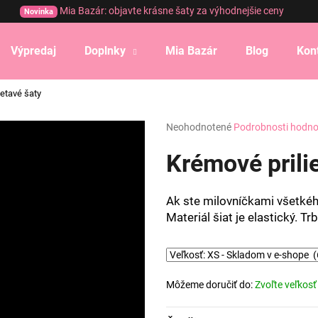
Mia Bazár: objavte krásne šaty za výhodnejšie ceny
Novinka
Výpredaj
Doplnky
Mia Bazár
Blog
Kon
Čo potrebujete nájsť?
ietavé šaty
Priemerné
Neohodnotené
Podrobnosti hodno
HĽADAŤ
hodnotenie
produktu
Krémové prilie
je
0,0
Odporúčame
z
Ak ste milovníčkami všetkého
5
Materiál šiat je elastický. T
hviezdičiek.
Môžeme doručiť do:
Zvoľte veľkosť