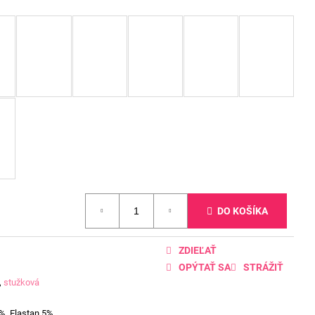
DO KOŠÍKA
ZDIEĽAŤ
OPÝTAŤ SA
STRÁŽIŤ
,
stužková
%, Elastan 5%