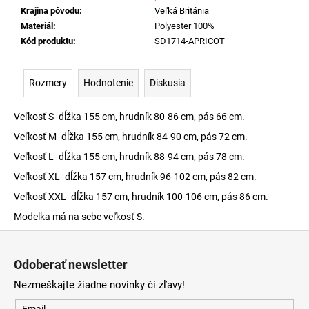
Krajina pôvodu
:
Veľká Británia
Materiál
:
Polyester 100%
Kód produktu
:
SD1714-APRICOT
Rozmery
Hodnotenie
Diskusia
Veľkosť S- dĺžka 155 cm, hrudník 80-86 cm, pás 66 cm.
Veľkosť M- dĺžka 155 cm, hrudník 84-90 cm, pás 72 cm.
Veľkosť L- dĺžka 155 cm, hrudník 88-94 cm, pás 78 cm.
Veľkosť XL- dĺžka 157 cm, hrudník 96-102 cm, pás 82 cm.
Veľkosť XXL- dĺžka 157 cm, hrudník 100-106 cm, pás 86 cm.
Modelka má na sebe veľkosť S.
Z
á
Odoberať newsletter
p
Nezmeškajte žiadne novinky či zľavy!
ä