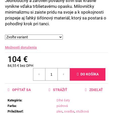
Jednoduchý a zároveň pôvabný strih šiat krásne
vynikne vďaka trblietavému opasku. Milovníčky
minimalizmu si zaiste prídu na svoje a k spokojnosti
prispeje aj ľahký šifónový materiál, ktorý sa postará o
pohodlný krok pri tanci.
Možnosti doručenia
104 €
84,55 € bez DPH
Jednotková
DO KOŠÍKA
cena:
OPÝTAŤ SA
STRÁŽIŤ
ZDIEĽAŤ
Kategória
:
Dlhé šaty
Farba
:
púdrová
Príležitosť
:
ples
,
svadba
,
stužková