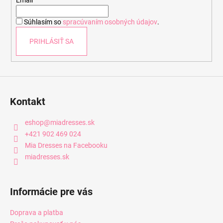
t
Email
i
Súhlasím so
spracúvaním osobných údajov
.
e
PRIHLÁSIŤ SA
Kontakt
eshop
@
miadresses.sk
+421 902 469 024
Mia Dresses na Facebooku
miadresses.sk
Informácie pre vás
Doprava a platba