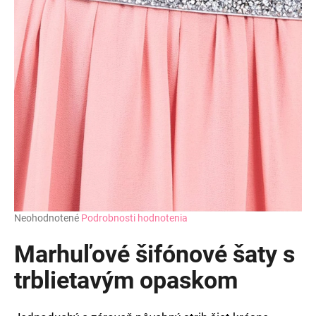
Priemerné
Neohodnotené
Podrobnosti hodnotenia
hodnotenie
produktu
Marhuľové šifónové šaty s
je
0,0
trblietavým opaskom
z
5
hviezdičiek.