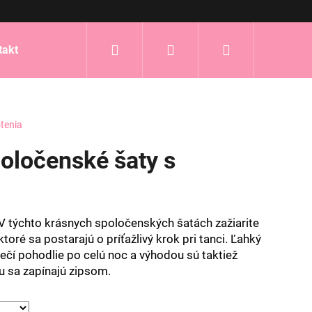
Hľadať
Prihlásenie
Nákupný
takt
košík
tenia
oločenské šaty s
V týchto krásnych spoločenských šatách zažiarite
ré sa postarajú o príťažlivý krok pri tanci. Ľahký
čí pohodlie po celú noc a výhodou sú taktiež
u sa zapínajú zipsom.