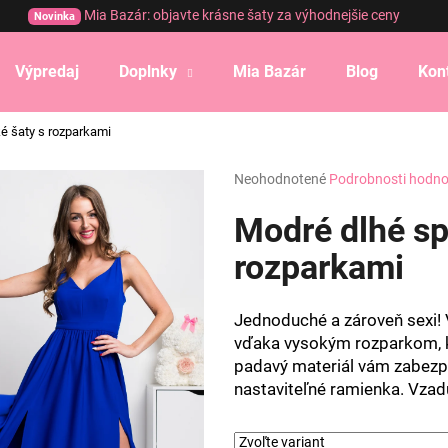
Mia Bazár: objavte krásne šaty za výhodnejšie ceny
Novinka
Výpredaj
Doplnky
Mia Bazár
Blog
Kon
Čo potrebujete nájsť?
é šaty s rozparkami
Priemerné
Neohodnotené
Podrobnosti hodno
HĽADAŤ
hodnotenie
produktu
Modré dlhé sp
je
0,0
rozparkami
Odporúčame
z
5
hviezdičiek.
Jednoduché a zároveň sexi! 
vďaka vysokým rozparkom, kto
padavý materiál vám zabezpe
nastaviteľné ramienka. Vzad