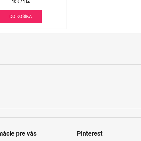
Jednotková
10 € / 1 ks
cena:
DO KOŠÍKA
mácie pre vás
Pinterest