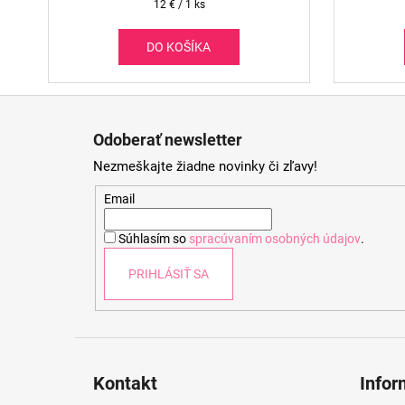
Jednotková
12 € / 1 ks
cena:
DO KOŠÍKA
Z
á
Odoberať newsletter
p
Nezmeškajte žiadne novinky či zľavy!
ä
t
Email
i
Súhlasím so
spracúvaním osobných údajov
.
e
PRIHLÁSIŤ SA
Kontakt
Infor