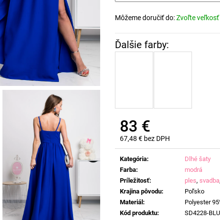
Môžeme doručiť do:
Zvoľte veľkosť
83 €
67,48 € bez DPH
Jednotková
cena:
Kategória
:
Dlhé šaty
Farba
:
modrá
Príležitosť
:
ples
,
svadba
Krajina pôvodu
:
Poľsko
Materiál
:
Polyester 95
Kód produktu
:
SD4228-BLU