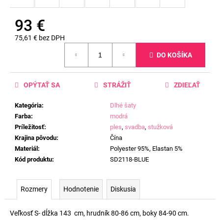
93 €
75,61 € bez DPH
Jednotková
DO KOŠÍKA
cena:
OPÝTAŤ SA
STRÁŽIŤ
ZDIEĽAŤ
Kategória
:
Dlhé šaty
Farba
:
modrá
Príležitosť
:
ples
,
svadba
,
stužková
Krajina pôvodu
:
Čína
Materiál
:
Polyester 95%, Elastan 5%
Kód produktu
:
SD2118-BLUE
Rozmery
Hodnotenie
Diskusia
Veľkosť S- dĺžka 143 cm, hrudník 80-86 cm, boky 84-90 cm.