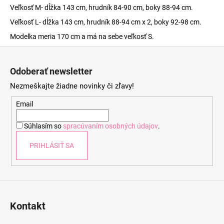
Veľkosť M- dĺžka 143 cm, hrudník 84-90 cm, boky 88-94 cm.
Veľkosť L- dĺžka 143 cm, hrudník 88-94 cm x 2, boky 92-98 cm.
Modelka meria 170 cm a má na sebe veľkosť S.
Z
á
Odoberať newsletter
p
Nezmeškajte žiadne novinky či zľavy!
ä
t
Email
i
Súhlasím so
spracúvaním osobných údajov
.
e
PRIHLÁSIŤ SA
Kontakt