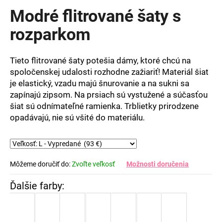
produktu
Modré flitrované šaty s
je
0,0
rozparkom
z
5
hviezdičiek.
Tieto flitrované šaty potešia dámy, ktoré chcú na
spoločenskej udalosti rozhodne zažiariť! Materiál šiat
je elastický, vzadu majú šnurovanie a na sukni sa
zapínajú zipsom. Na prsiach sú vystužené a súčasťou
šiat sú odnímateľné ramienka. Trblietky prirodzene
opadávajú, nie sú všité do materiálu.
Môžeme doručiť do:
Zvoľte veľkosť
Možnosti doručenia