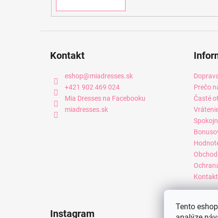
Kontakt
Infor
eshop
@
miadresses.sk
Doprava
+421 902 469 024
Prečo n
Mia Dresses na Facebooku
Časté o
miadresses.sk
Vráteni
Spokojn
Bonuso
Hodnot
Obchod
Ochrana
Kontakt
Tento eshop 
Instagram
analýze náv