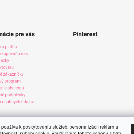
mácie pre vás
Pinterest
 a platba
akupovať u nás
tázky
e tovaru
é zákazníčky
vý program
enie obchodu
né podmienky
 osobných údajov
používa k poskytovaniu služieb, personalizácii reklám a
števnosti súbory cookie. Používaním tohoto eshopu s tým