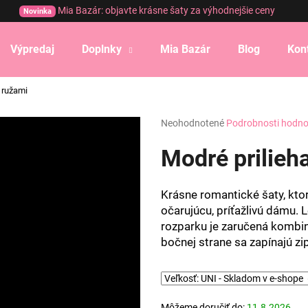
Mia Bazár: objavte krásne šaty za výhodnejšie ceny
Novinka
Výpredaj
Doplnky
Mia Bazár
Blog
Kon
Čo potrebujete nájsť?
s ružami
Priemerné
Neohodnotené
Podrobnosti hodno
HĽADAŤ
hodnotenie
produktu
Modré prilieh
je
0,0
Odporúčame
z
Krásne romantické šaty, kto
5
očarujúcu, príťažlivú dámu. L
hviezdičiek.
rozparku je zaručená kombiná
bočnej strane sa zapínajú z
Môžeme doručiť do:
11.8.2026