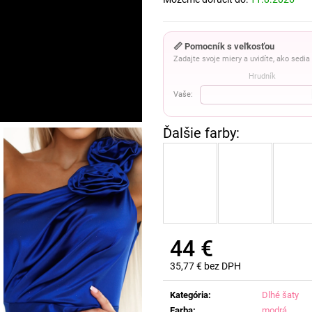
📏 Pomocník s veľkosťou
Zadajte svoje miery a uvidíte, ako sedi
Hrudník
Vaše:
44 €
35,77 € bez DPH
Jednotková
cena:
Kategória
:
Dlhé šaty
Farba
:
modrá