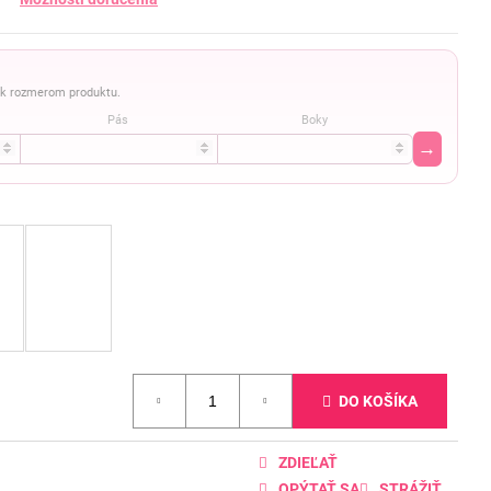
a k rozmerom produktu.
Pás
Boky
→
DO KOŠÍKA
ZDIEĽAŤ
OPÝTAŤ SA
STRÁŽIŤ