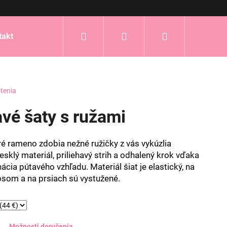
Hľadať
Prihlásenie
Nákupný
takt
košík
tenia
avé šaty s ružami
ré rameno zdobia nežné ružičky z vás vykúzlia
esklý materiál, priliehavý strih a odhalený krok vďaka
cia pútavého vzhľadu. Materiál šiat je elastický, na
ipsom a na prsiach sú vystužené.
Možnosti doručenia