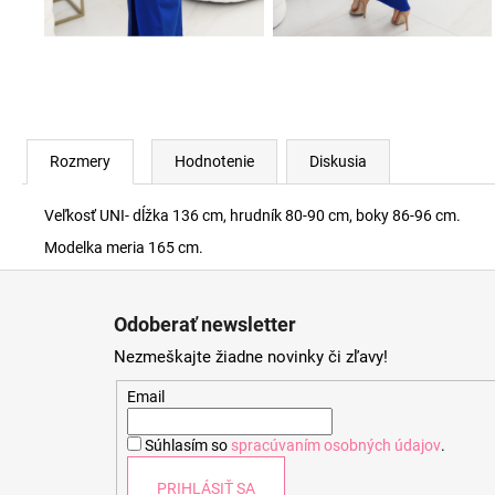
Rozmery
Hodnotenie
Diskusia
Veľkosť UNI- dĺžka 136 cm, hrudník 80-90 cm, boky 86-96 cm.
Modelka meria 165 cm.
Z
á
Odoberať newsletter
p
Nezmeškajte žiadne novinky či zľavy!
ä
t
Email
i
Súhlasím so
spracúvaním osobných údajov
.
e
PRIHLÁSIŤ SA