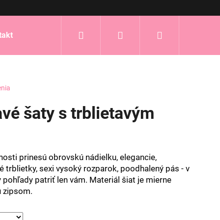
Hľadať
Prihlásenie
Nákupný
takt
košík
enia
vé šaty s trblietavým
nosti prinesú obrovskú nádielku, elegancie,
é trblietky, sexi vysoký rozparok, poodhalený pás - v
pohľady patriť len vám. Materiál šiat je mierne
ú zipsom.