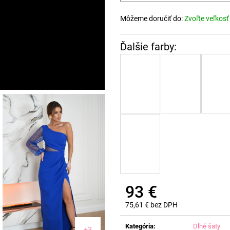
Môžeme doručiť do:
Zvoľte veľkosť
93 €
75,61 € bez DPH
Jednotková
cena:
Kategória
:
Dlhé šaty
+3