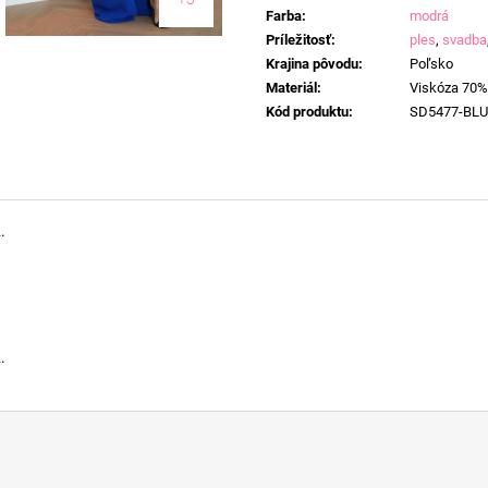
Farba
:
modrá
Príležitosť
:
ples
,
svadba
Krajina pôvodu
:
Poľsko
Materiál
:
Viskóza 70%
Kód produktu
:
SD5477-BLU
.
.