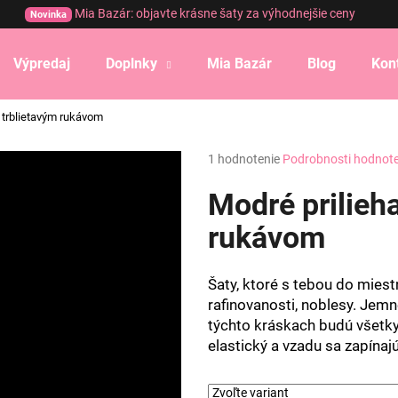
Mia Bazár: objavte krásne šaty za výhodnejšie ceny
Novinka
Výpredaj
Doplnky
Mia Bazár
Blog
Kon
Čo potrebujete nájsť?
s trblietavým rukávom
Priemerné
1 hodnotenie
Podrobnosti hodnot
HĽADAŤ
hodnotenie
produktu
Modré prilieha
je
5,0
rukávom
Odporúčame
z
5
hviezdičiek.
Šaty, ktoré s tebou do miest
rafinovanosti, noblesy. Jemn
týchto kráskach budú všetky 
elastický a vzadu sa zapínaj