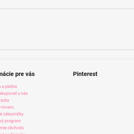
mácie pre vás
Pinterest
 a platba
akupovať u nás
tázky
e tovaru
é zákazníčky
vý program
enie obchodu