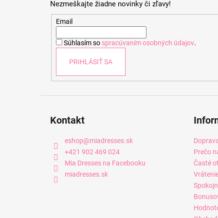
Nezmeškajte žiadne novinky či zľavy!
ä
t
Email
i
Súhlasím so
spracúvaním osobných údajov
.
e
PRIHLÁSIŤ SA
Kontakt
Infor
eshop
@
miadresses.sk
Doprava
+421 902 469 024
Prečo n
Mia Dresses na Facebooku
Časté o
miadresses.sk
Vráteni
Spokojn
Bonuso
Hodnot