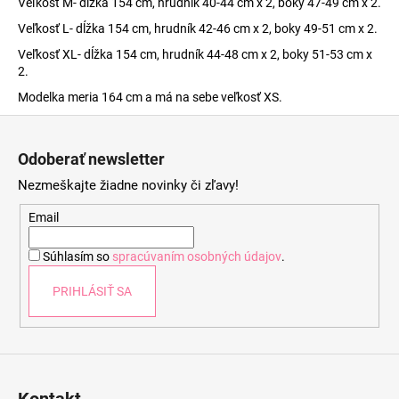
Veľkosť M- dĺžka 154 cm, hrudník 40-44 cm x 2, boky 47-49 cm x 2.
Veľkosť L- dĺžka 154 cm, hrudník 42-46 cm x 2, boky 49-51 cm x 2.
Veľkosť XL- dĺžka 154 cm, hrudník 44-48 cm x 2, boky 51-53 cm x
2.
Modelka meria 164 cm a má na sebe veľkosť XS.
Z
á
Odoberať newsletter
p
Nezmeškajte žiadne novinky či zľavy!
ä
t
Email
i
Súhlasím so
spracúvaním osobných údajov
.
e
PRIHLÁSIŤ SA
Kontakt