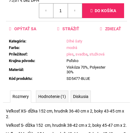
75,61 € bez DPH
Jednotková
DO KOŠÍKA
cena:
OPÝTAŤ SA
STRÁŽIŤ
ZDIEĽAŤ
Kategória
:
Dlhé šaty
Farba
:
modrá
Príležitosť
:
ples
,
svadba
,
stužková
Krajina pôvodu
:
Poľsko
Viskóza 70%, Polyester
Materiál
:
30%
Kód produktu
:
SD5477-BLUE
Rozmery
Hodnotenie (1)
Diskusia
Veľkosť XS- dĺžka 152 cm, hrudník 36-40 cm x 2, boky 43-45 cm x
2.
Veľkosť S- dĺžka 152 cm, hrudník 38-42 cm x 2, boky 45-47 cm x 2.