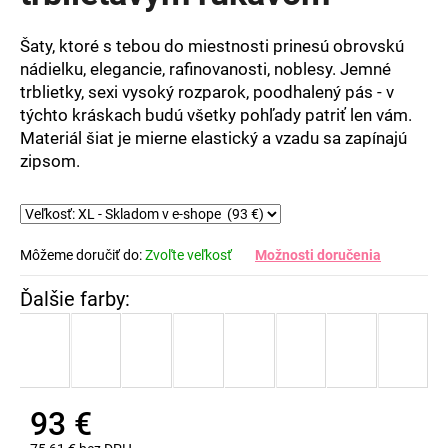
5
hviezdičiek.
Šaty, ktoré s tebou do miestnosti prinesú obrovskú
nádielku, elegancie, rafinovanosti, noblesy. Jemné
trblietky, sexi vysoký rozparok, poodhalený pás - v
týchto kráskach budú všetky pohľady patriť len vám.
Materiál šiat je mierne elastický a vzadu sa zapínajú
zipsom.
Môžeme doručiť do:
Zvoľte veľkosť
Možnosti doručenia
93 €