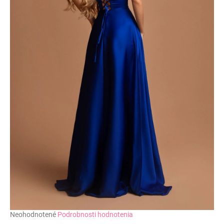
č
a
m
e
Priemerné
Neohodnotené
Podrobnosti hodnotenia
hodnotenie