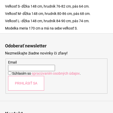
Veľkosť S- dĺžka 148 cm, hrudník 76-82 cm, pás 64 cm.
Veľkosť M- dĺžka 148 cm, hrudník 80-86 cm, pás 68 cm.
Veľkosť L- dĺžka 148 cm, hrudník 84-90 cm, pás 74 cm.
Modelka meria 170 cm a má na sebe veľkosť S.
Z
á
Odoberať newsletter
p
Nezmeškajte žiadne novinky či zľavy!
ä
t
Email
i
Súhlasím so
spracúvaním osobných údajov
.
e
PRIHLÁSIŤ SA