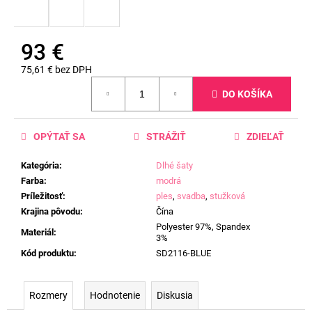
93 €
75,61 € bez DPH
Jednotková
DO KOŠÍKA
cena:
OPÝTAŤ SA
STRÁŽIŤ
ZDIEĽAŤ
Kategória
:
Dlhé šaty
Farba
:
modrá
Príležitosť
:
ples
,
svadba
,
stužková
Krajina pôvodu
:
Čína
Polyester 97%, Spandex
Materiál
:
3%
Kód produktu
:
SD2116-BLUE
Rozmery
Hodnotenie
Diskusia