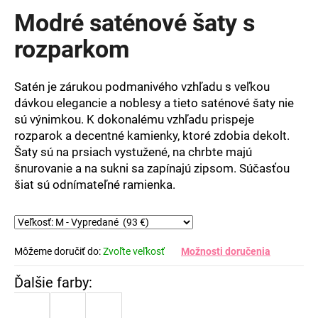
produktu
Modré saténové šaty s
je
0,0
rozparkom
z
5
hviezdičiek.
Satén je zárukou podmanivého vzhľadu s veľkou
dávkou elegancie a noblesy a tieto saténové šaty nie
sú výnimkou. K dokonalému vzhľadu prispeje
rozparok a decentné kamienky, ktoré zdobia dekolt.
Šaty sú na prsiach vystužené, na chrbte majú
šnurovanie a na sukni sa zapínajú zipsom. Súčasťou
šiat sú odnímateľné ramienka.
Môžeme doručiť do:
Zvoľte veľkosť
Možnosti doručenia