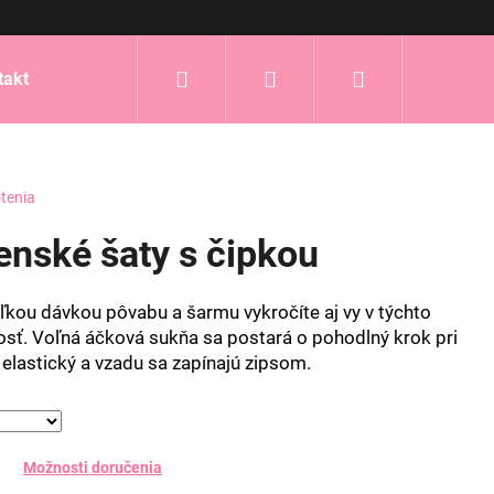
Hľadať
Prihlásenie
Nákupný
takt
košík
tenia
nské šaty s čipkou
eľkou dávkou pôvabu a šarmu vykročíte aj vy v týchto
sť. Voľná áčková sukňa sa postará o pohodlný krok pri
e elastický a vzadu sa zapínajú zipsom.
Možnosti doručenia