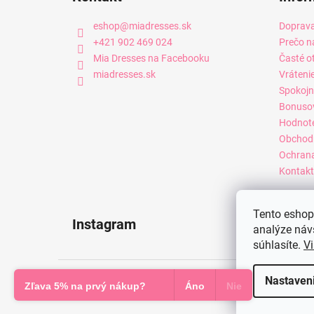
eshop
@
miadresses.sk
Doprava
+421 902 469 024
Prečo n
Mia Dresses na Facebooku
Časté o
miadresses.sk
Vráteni
Spokojn
Bonuso
Hodnot
Obchod
Ochrana
Kontakt
Tento eshop 
Instagram
analýze náv
súhlasíte.
Vi
Copyright 2026
Mia Dresses
. Všetky práva vyhradené.
Nastaven
Zľava 5% na prvý nákup?
Áno
Nie