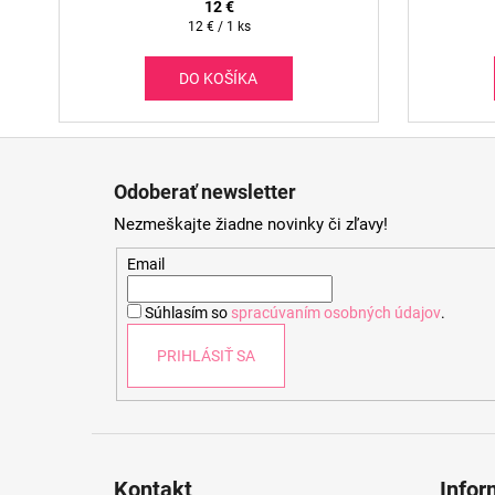
12 €
Jednotková
12 € / 1 ks
cena:
DO KOŠÍKA
Z
á
Odoberať newsletter
p
Nezmeškajte žiadne novinky či zľavy!
ä
t
Email
i
Súhlasím so
spracúvaním osobných údajov
.
e
PRIHLÁSIŤ SA
Kontakt
Infor