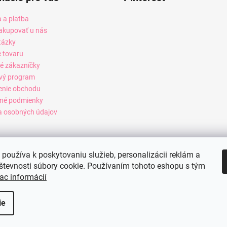
 a platba
akupovať u nás
tázky
e tovaru
é zákazníčky
vý program
enie obchodu
né podmienky
 osobných údajov
používa k poskytovaniu služieb, personalizácii reklám a
števnosti súbory cookie. Používaním tohoto eshopu s tým
ac informácií
ie