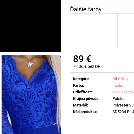
89 €
72,36 € bez DPH
Jednotková
cena:
Kategória
:
Dlhé šaty
Farba
:
modrá
Príležitosť
:
ples
,
svadba
Krajina pôvodu
:
Poľsko
Materiál
:
Polyester 95
Kód produktu
:
SD5234-BLU