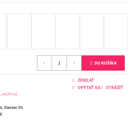
DO KOŠÍKA
ZDIEĽAŤ
OPÝTAŤ SA
STRÁŽIŤ
,
stužková
%, Elastan 5%
E