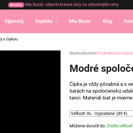
Mia Bazár: objavte krásne šaty za výhodnejšie ceny
Novinka
Výpredaj
Doplnky
Mia Bazár
Blog
Kon
Čo potrebujete nájsť?
y s čipkou
Priemerné
Neohodnotené
Podrobnosti hodno
HĽADAŤ
hodnotenie
produktu
Modré spoloče
je
0,0
Odporúčame
z
Čipka je vždy pôvabná a s v
5
šatách na spoločenskú udalo
hviezdičiek.
tanci. Materiál šiat je miern
Môžeme doručiť do:
Zvoľte veľkosť