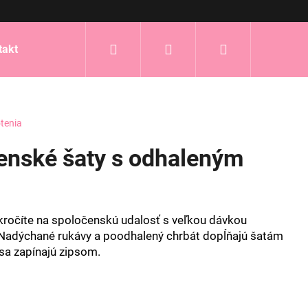
Hľadať
Prihlásenie
Nákupný
takt
košík
tenia
enské šaty s odhaleným
kročíte na spoločenskú udalosť s veľkou dávkou
 Nadýchané rukávy a poodhalený chrbát dopĺňajú šatám
sa zapínajú zipsom.