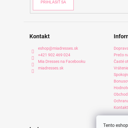
PRIHLÁSIŤ SA
Kontakt
Infor
eshop
@
miadresses.sk
Doprava
+421 902 469 024
Prečo n
Mia Dresses na Facebooku
Časté o
miadresses.sk
Vráteni
Spokojn
Bonuso
Hodnot
Obchod
Ochrana
Kontakt
Tento eshop 