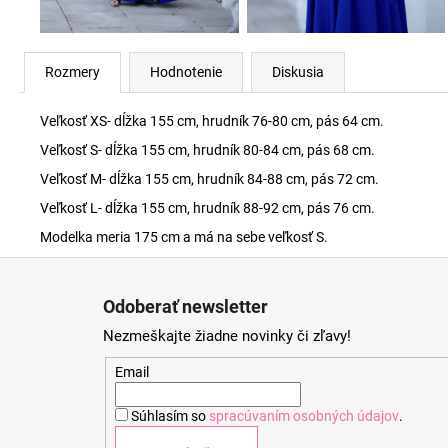
Rozmery
Hodnotenie
Diskusia
Veľkosť XS- dĺžka 155 cm, hrudník 76-80 cm, pás 64 cm.
Veľkosť S- dĺžka 155 cm, hrudník 80-84 cm, pás 68 cm.
Veľkosť M- dĺžka 155 cm, hrudník 84-88 cm, pás 72 cm.
Veľkosť L- dĺžka 155 cm, hrudník 88-92 cm, pás 76 cm.
Modelka meria 175 cm a má na sebe veľkosť S.
Z
á
Odoberať newsletter
p
Nezmeškajte žiadne novinky či zľavy!
ä
t
Email
i
Súhlasím so
spracúvaním osobných údajov
.
e