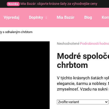
Mia Bazár: objavte krásne šaty za výhodnejšie ceny
Novinka
Výpredaj
Doplnky
Mia Bazár
Blog
Kon
Čo potrebujete nájsť?
ty s odhaleným chrbtom
Priemerné
Neohodnotené
Podrobnosti hodno
HĽADAŤ
hodnotenie
produktu
Modré spoloč
je
0,0
chrbtom
Odporúčame
z
5
hviezdičiek.
V týchto krásnych šatách vy
elegancie, šarmu a noblesy.
zmyselnosť. Vzadu na sukni 