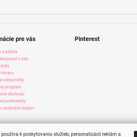
mácie pre vás
Pinterest
 a platba
akupovať u nás
tázky
e tovaru
é zákazníčky
vý program
enie obchodu
né podmienky
 osobných údajov
používa k poskytovaniu služieb, personalizácii reklám a