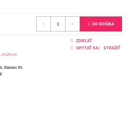
DO KOŠÍKA
ZDIEĽAŤ
OPÝTAŤ SA
STRÁŽIŤ
,
stužková
%, Elastan 3%
E