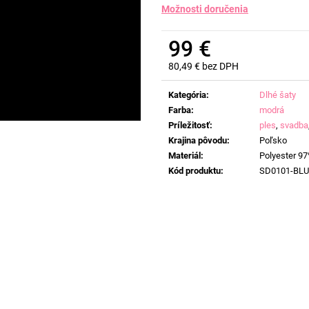
Možnosti doručenia
99 €
80,49 € bez DPH
Jednotková
cena:
Kategória
:
Dlhé šaty
Farba
:
modrá
Príležitosť
:
ples
,
svadba
Krajina pôvodu
:
Poľsko
Materiál
:
Polyester 97
Kód produktu
:
SD0101-BLU