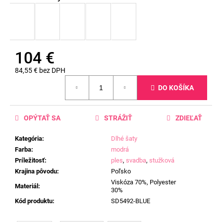
104 €
84,55 € bez DPH
Jednotková
DO KOŠÍKA
cena:
OPÝTAŤ SA
STRÁŽIŤ
ZDIEĽAŤ
Kategória
:
Dlhé šaty
Farba
:
modrá
Príležitosť
:
ples
,
svadba
,
stužková
Krajina pôvodu
:
Poľsko
Viskóza 70%, Polyester
Materiál
:
30%
Kód produktu
:
SD5492-BLUE