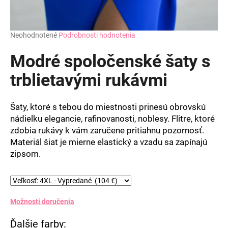
Priemerné
Neohodnotené
Podrobnosti hodnotenia
hodnotenie
produktu
Modré spoločenské šaty s
je
0,0
trblietavými rukávmi
z
5
hviezdičiek.
Šaty, ktoré s tebou do miestnosti prinesú obrovskú
nádielku elegancie, rafinovanosti, noblesy. Flitre, ktoré
zdobia rukávy k vám zaručene pritiahnu pozornosť.
Materiál šiat je mierne elastický a vzadu sa zapínajú
zipsom.
Možnosti doručenia