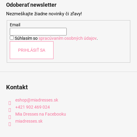
á
Odoberať newsletter
p
Nezmeškajte žiadne novinky či zľavy!
ä
t
Email
i
Súhlasím so
spracúvaním osobných údajov
.
e
PRIHLÁSIŤ SA
Kontakt
eshop
@
miadresses.sk
+421 902 469 024
Mia Dresses na Facebooku
miadresses.sk