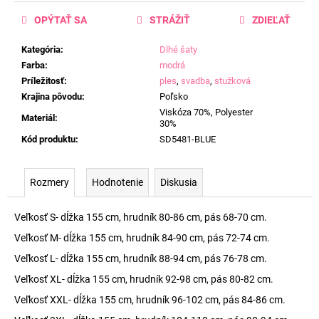
OPÝTAŤ SA
STRÁŽIŤ
ZDIEĽAŤ
Kategória
:
Dlhé šaty
Farba
:
modrá
Príležitosť
:
ples
,
svadba
,
stužková
Krajina pôvodu
:
Poľsko
Viskóza 70%, Polyester
Materiál
:
30%
Kód produktu
:
SD5481-BLUE
Rozmery
Hodnotenie
Diskusia
Veľkosť S- dĺžka 155 cm, hrudník 80-86 cm, pás 68-70 cm.
Veľkosť M- dĺžka 155 cm, hrudník 84-90 cm, pás 72-74 cm.
Veľkosť L- dĺžka 155 cm, hrudník 88-94 cm, pás 76-78 cm.
Veľkosť XL- dĺžka 155 cm, hrudník 92-98 cm, pás 80-82 cm.
Veľkosť XXL- dĺžka 155 cm, hrudník 96-102 cm, pás 84-86 cm.