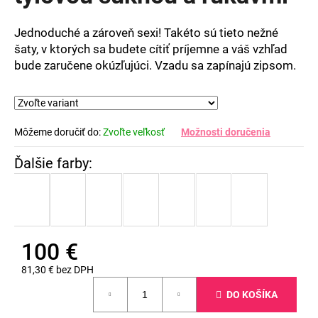
5
hviezdičiek.
Jednoduché a zároveň sexi! Takéto sú tieto nežné
šaty, v ktorých sa budete cítiť príjemne a váš vzhľad
bude zaručene okúzľujúci. Vzadu sa zapínajú zipsom.
Môžeme doručiť do:
Zvoľte veľkosť
Možnosti doručenia
100 €
81,30 € bez DPH
Jednotková
DO KOŠÍKA
cena: