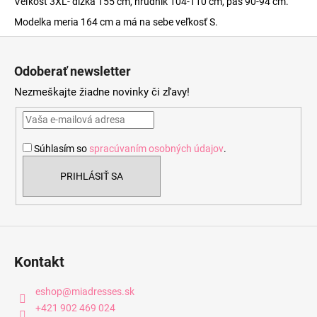
Veľkosť 3XL- dĺžka 155 cm, hrudník 104-110 cm, pás 90-94 cm.
Modelka meria 164 cm a má na sebe veľkosť S.
Z
á
Odoberať newsletter
p
Nezmeškajte žiadne novinky či zľavy!
ä
t
i
Súhlasím so
spracúvaním osobných údajov
.
e
PRIHLÁSIŤ SA
Kontakt
eshop
@
miadresses.sk
+421 902 469 024