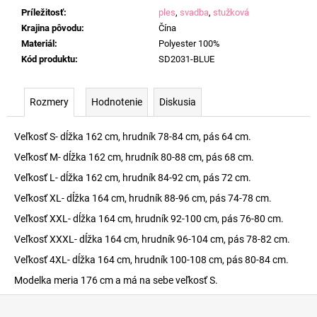
Príležitosť
:
ples
,
svadba
,
stužková
Krajina pôvodu
:
Čína
Materiál
:
Polyester 100%
Kód produktu
:
SD2031-BLUE
Rozmery
Hodnotenie
Diskusia
Veľkosť S- dĺžka 162 cm, hrudník 78-84 cm, pás 64 cm.
Veľkosť M- dĺžka 162 cm, hrudník 80-88 cm, pás 68 cm.
Veľkosť L- dĺžka 162 cm, hrudník 84-92 cm, pás 72 cm.
Veľkosť XL- dĺžka 164 cm, hrudník 88-96 cm, pás 74-78 cm.
Veľkosť XXL- dĺžka 164 cm, hrudník 92-100 cm, pás 76-80 cm.
Veľkosť XXXL- dĺžka 164 cm, hrudník 96-104 cm, pás 78-82 cm.
Veľkosť 4XL- dĺžka 164 cm, hrudník 100-108 cm, pás 80-84 cm.
Modelka meria 176 cm a má na sebe veľkosť S.
Z