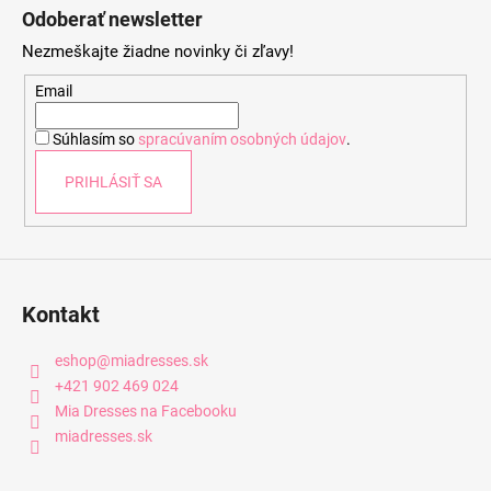
á
Odoberať newsletter
p
Nezmeškajte žiadne novinky či zľavy!
ä
t
Email
i
Súhlasím so
spracúvaním osobných údajov
.
e
PRIHLÁSIŤ SA
Kontakt
eshop
@
miadresses.sk
+421 902 469 024
Mia Dresses na Facebooku
miadresses.sk