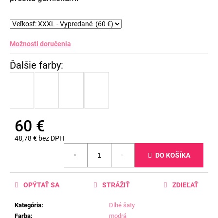
Možnosti doručenia
60 €
48,78 € bez DPH
Jednotková
DO KOŠÍKA
cena:
OPÝTAŤ SA
STRÁŽIŤ
ZDIEĽAŤ
Kategória
:
Dlhé šaty
Farba
:
modrá