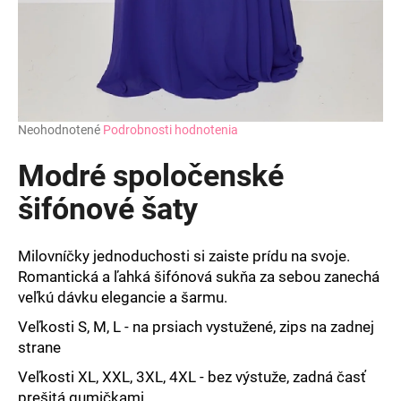
Priemerné
Neohodnotené
Podrobnosti hodnotenia
hodnotenie
produktu
Modré spoločenské
je
0,0
šifónové šaty
z
5
hviezdičiek.
Milovníčky jednoduchosti si zaiste prídu na svoje.
Romantická a ľahká šifónová sukňa za sebou zanechá
veľkú dávku elegancie a šarmu.
Veľkosti S, M, L - na prsiach vystužené, zips na zadnej
strane
Veľkosti XL, XXL, 3XL, 4XL - bez výstuže, zadná časť
prešitá gumičkami