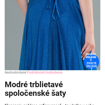
ZVOĽTE
VEĽKOS
Ť
ZVOĽTE
VEĽKOS
Ť
Priemerné
Neohodnotené
Podrobnosti hodnotenia
hodnotenie
produktu
Modré trblietavé
je
0,0
spoločenské šaty
z
5
hviezdičiek.