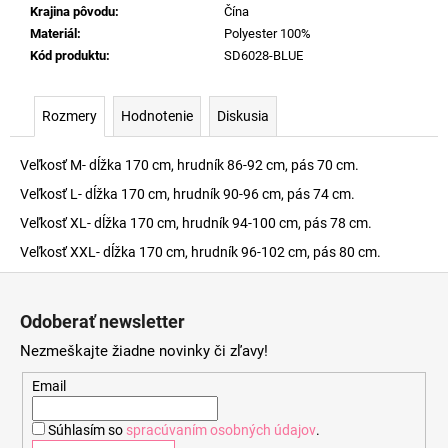
Krajina pôvodu
:
Čína
Materiál
:
Polyester 100%
Kód produktu
:
SD6028-BLUE
Rozmery
Hodnotenie
Diskusia
Veľkosť M- dĺžka 170 cm, hrudník 86-92 cm, pás 70 cm.
Veľkosť L- dĺžka 170 cm, hrudník 90-96 cm, pás 74 cm.
Veľkosť XL- dĺžka 170 cm, hrudník 94-100 cm, pás 78 cm.
Veľkosť XXL- dĺžka 170 cm, hrudník 96-102 cm, pás 80 cm.
Z
á
Odoberať newsletter
p
Nezmeškajte žiadne novinky či zľavy!
ä
t
Email
i
Súhlasím so
spracúvaním osobných údajov
.
e