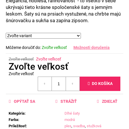
Elegancia, noblesa, rafinovanosť - to všetko v sebe
ukrývajú tieto krásne spoločenské šaty s jemným
leskom. Šaty sú na prsiach vystužené, na chrbte majú
šnúrovačku a sukňa sa zapína zipsom.
Môžeme doručiť do:
Zvoľte veľkosť
Možnosti doručenia
Zvoľte veľkosť
Zvoľte veľkosť
Zvoľte veľkosť
Zvoľte veľkosť
Jednotková
DO KOŠÍKA
cena:
OPÝTAŤ SA
STRÁŽIŤ
ZDIEĽAŤ
Kategória
:
Dlhé šaty
Farba
:
modrá
Príležitosť
:
ples
,
svadba
,
stužková