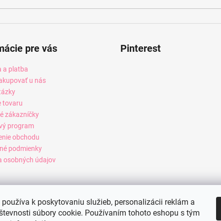
mácie pre vás
Pinterest
 a platba
akupovať u nás
tázky
e tovaru
é zákazníčky
vý program
enie obchodu
né podmienky
 osobných údajov
používa k poskytovaniu služieb, personalizácii reklám a
števnosti súbory cookie. Používaním tohoto eshopu s tým