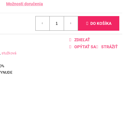
Možnosti doručenia
DO KOŠÍKA
ZDIEĽAŤ
OPÝTAŤ SA
STRÁŽIŤ
,
stužková
00%
VYNUDE