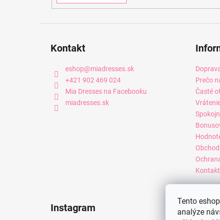
Kontakt
Infor
eshop
@
miadresses.sk
Doprava
+421 902 469 024
Prečo n
Mia Dresses na Facebooku
Časté o
miadresses.sk
Vráteni
Spokojn
Bonuso
Hodnot
Obchod
Ochrana
Kontakt
Tento eshop 
Instagram
analýze náv