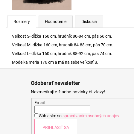
Rozmery
Hodnotenie
Diskusia
Veľkosť S- dĺžka 160 cm, hrudník 80-84 cm, pás 66 cm.
Veľkosť M- dĺžka 160 cm, hrudník 84-88 cm, pás 70 cm.
Veľkosť L- dĺžka 160 cm, hrudník 88-92 cm, pás 74 cm.
Modelka meria 176 cm a má na sebe veľkosť S.
Z
á
Odoberať newsletter
p
Nezmeškajte žiadne novinky či zľavy!
ä
t
Email
i
Súhlasím so
spracúvaním osobných údajov
.
e
PRIHLÁSIŤ SA