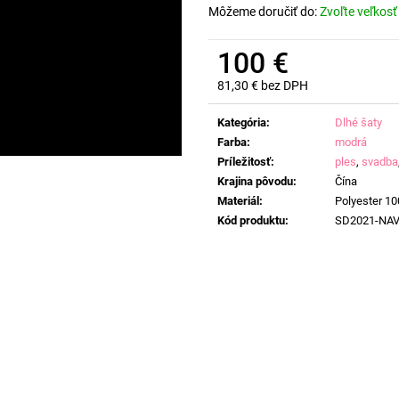
Môžeme doručiť do:
Zvoľte veľkosť
100 €
81,30 € bez DPH
Jednotková
cena:
Kategória
:
Dlhé šaty
Farba
:
modrá
Príležitosť
:
ples
,
svadba
Krajina pôvodu
:
Čína
Materiál
:
Polyester 1
Kód produktu
:
SD2021-NA