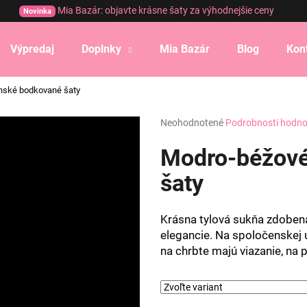
Mia Bazár: objavte krásne šaty za výhodnejšie ceny
Novinka
Výpredaj
Doplnky
Mia Bazár
Blog
Kon
Čo potrebujete nájsť?
nské bodkované šaty
Priemerné
Neohodnotené
Podrobnosti hodno
HĽADAŤ
hodnotenie
produktu
Modro-béžové
je
0,0
šaty
Odporúčame
z
5
hviezdičiek.
Krásna tylová sukňa zdobená
elegancie. Na spoločenskej
na chrbte majú viazanie, na 