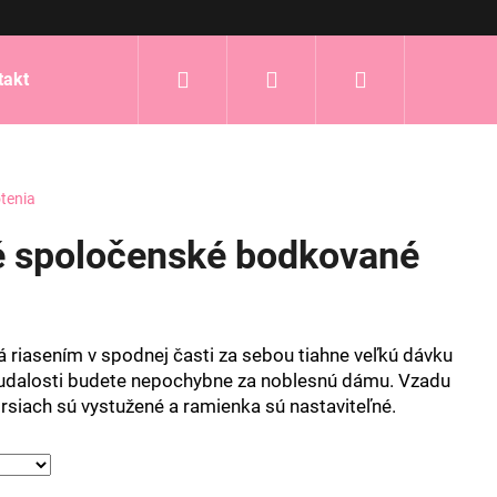
Hľadať
Prihlásenie
Nákupný
takt
košík
tenia
 spoločenské bodkované
 riasením v spodnej časti za sebou tiahne veľkú dávku
 udalosti budete nepochybne za noblesnú dámu. Vzadu
prsiach sú vystužené a ramienka sú nastaviteľné.