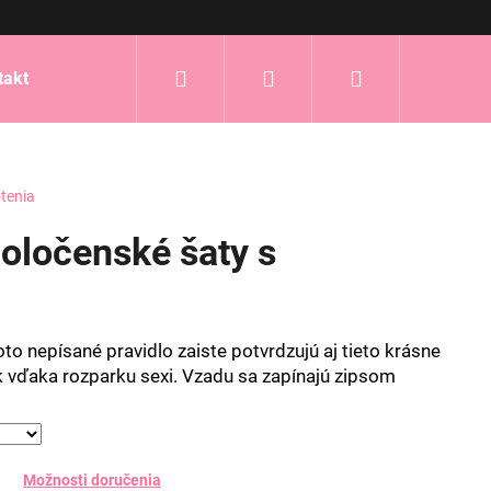
Hľadať
Prihlásenie
Nákupný
takt
košík
tenia
poločenské šaty s
oto nepísané pravidlo zaiste potvrdzujú aj tieto krásne
ok vďaka rozparku sexi. Vzadu sa zapínajú zipsom
Možnosti doručenia