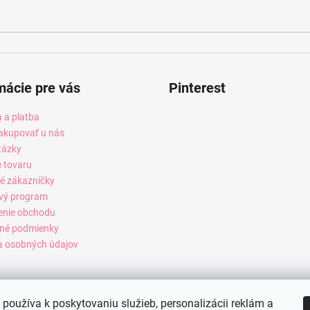
mácie pre vás
Pinterest
 a platba
akupovať u nás
tázky
e tovaru
é zákazníčky
vý program
enie obchodu
né podmienky
 osobných údajov
používa k poskytovaniu služieb, personalizácii reklám a