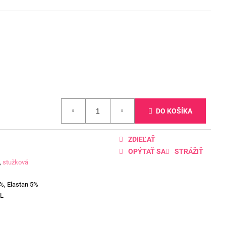
DO KOŠÍKA
ZDIEĽAŤ
OPÝTAŤ SA
STRÁŽIŤ
,
stužková
%, Elastan 5%
L