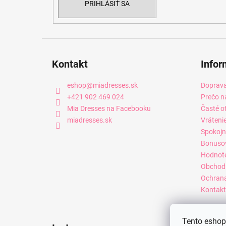
PRIHLÁSIŤ SA
Kontakt
Infor
eshop
@
miadresses.sk
Doprava
+421 902 469 024
Prečo n
Mia Dresses na Facebooku
Časté o
miadresses.sk
Vráteni
Spokojn
Bonuso
Hodnot
Obchod
Ochrana
Kontakt
Tento eshop 