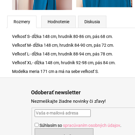
Rozmery
Hodnotenie
Diskusia
Veľkosť S- dĺžka 148 cm, hrudník 80-86 cm, pás 68 cm.
Veľkosť M- dĺžka 148 cm, hrudník 84-90 cm, pás 72 cm.
Veľkosť L- dĺžka 148 cm, hrudník 88-94 cm, pás 78 cm.
Veľkosť XL- dĺžka 148 cm, hrudník 92-98 cm, pás 84 cm.
Modelka meria 171 cm a má na sebe veľkosť S.
Z
á
Odoberať newsletter
p
Nezmeškajte žiadne novinky či zľavy!
ä
t
i
Súhlasím so
spracúvaním osobných údajov
.
e