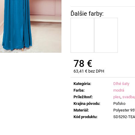
78 €
63,41 € bez DPH
Jednotková
cena:
Kategória
:
Dlhé šaty
Farba
:
modrá
Príležitosť
:
ples
,
svadba
Krajina pôvodu
:
Poľsko
Materiál
:
Polyester 95
Kód produktu
:
SD5292-TEA