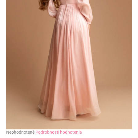
č
a
m
e
Priemerné
Neohodnotené
Podrobnosti hodnotenia
hodnotenie