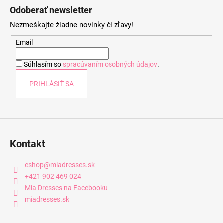
á
Odoberať newsletter
p
Nezmeškajte žiadne novinky či zľavy!
ä
t
Email
i
Súhlasím so
spracúvaním osobných údajov
.
e
PRIHLÁSIŤ SA
Kontakt
eshop
@
miadresses.sk
+421 902 469 024
Mia Dresses na Facebooku
miadresses.sk