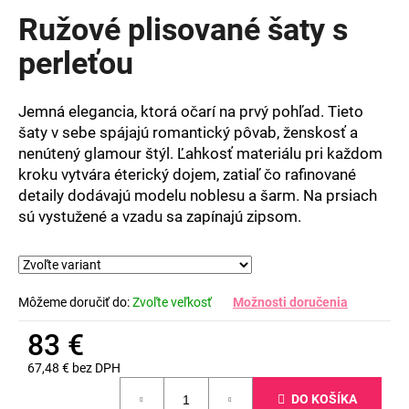
produktu
Ružové plisované šaty s
je
0,0
perleťou
z
5
hviezdičiek.
Jemná elegancia, ktorá očarí na prvý pohľad. Tieto
šaty v sebe spájajú romantický pôvab, ženskosť a
nenútený glamour štýl. Ľahkosť materiálu pri každom
kroku vytvára éterický dojem, zatiaľ čo rafinované
detaily dodávajú modelu noblesu a šarm. Na prsiach
sú vystužené a vzadu sa zapínajú zipsom.
Môžeme doručiť do:
Zvoľte veľkosť
Možnosti doručenia
83 €
67,48 € bez DPH
Jednotková
DO KOŠÍKA
cena: