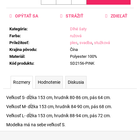
OPÝTAŤ SA
STRÁŽIŤ
ZDIEĽAŤ
Kategória
:
Dlhé šaty
Farba
:
ružová
Príležitosť
:
ples
,
svadba
,
stužková
Krajina pôvodu
:
Čína
Materiál
:
Polyester 100%
Kód produktu
:
SD2156-PINK
Rozmery
Hodnotenie
Diskusia
Veľkosť S- dĺžka 153 cm, hrudník 80-86 cm, pás 64 cm.
Veľkosť M- dĺžka 153 cm, hrudník 84-90 cm, pás 68 cm.
Veľkosť L- dĺžka 153 cm, hrudník 88-94 cm, pás 72 cm.
Modelka má na sebe veľkosť S.
Z